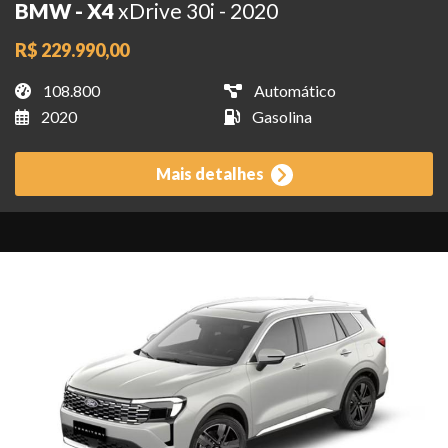
BMW - X4
xDrive 30i - 2020
R$ 229.990,00
108.800
Automático
2020
Gasolina
Mais detalhes