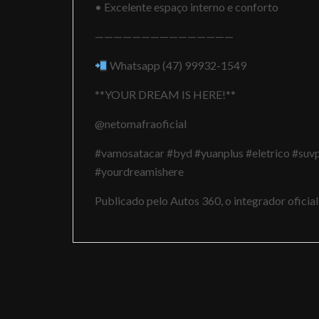
• Excelente espaço interno e conforto
———————————————
Whatsapp (47) 99932-1549
**YOUR DREAM IS HERE!**
@netomafraoficial
#vamosatacar #byd #yuanplus #eletrico #su
#yourdreamishere
Publicado pelo Autos 360, o integrador ofici