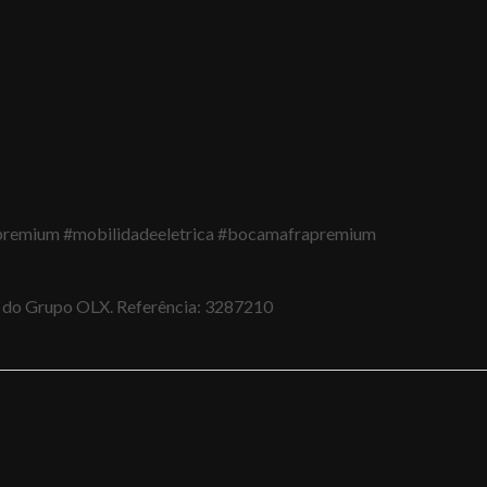
vpremium #mobilidadeeletrica #bocamafrapremium
al do Grupo OLX. Referência: 3287210