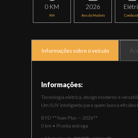
0 KM
2026
Elétr
KM
Ano do Modelo
Combust
Informações sobre o veículo
Ace
Informações:
Tecnologia elétrica, design moderno e versati
Um SUV inteligente para quem busca eficiência,
BYD **Yuan Plus — 2026**
0 km • Pronta entrega