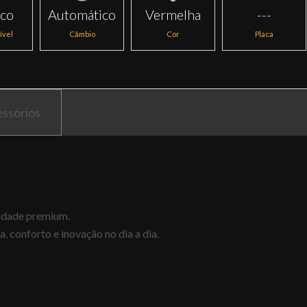
ico
Automático
Vermelha
---
ível
Câmbio
Cor
Placa
ssórios
lidade premium.
 conforto e inovação no dia a dia.