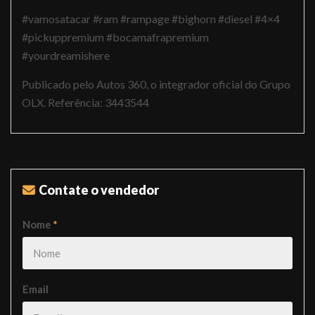
#vamosatacar #ram #rampage #bighorn #diesel #4×4
#pickuppremium #bocamafrapremium
#yourdreamishere
Publicado pelo Autos 360, o integrador oficial do Grupo
OLX. Referência: 3443544
Contate o vendedor
Nome
*
Email