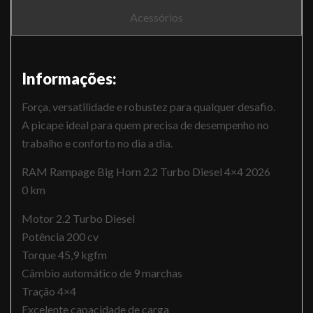
Acessórios
Informações:
Força, versatilidade e robustez para qualquer desafio.
A picape ideal para quem precisa de desempenho no
trabalho e conforto no dia a dia.
RAM Rampage Big Horn 2.2 Turbo Diesel 4×4 2026
0 km
Motor 2.2 Turbo Diesel
Potência 200 cv
Torque 45,9 kgfm
Câmbio automático de 9 marchas
Tração 4×4
Excelente capacidade de carga