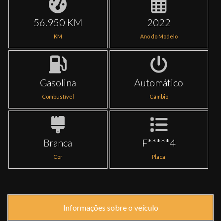
56.950 KM
2022
KM
Ano do Modelo
Gasolina
Automático
Combustível
Câmbio
Branca
F*****4
Cor
Placa
Informações sobre o veículo