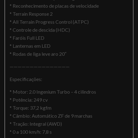
* Reconhecimento de placas de velocidade
* Terrain Response 2
* All Terrain Progress Control (ATPC)
* Controle de descida (HDC)
* Faróis Full LED
* Lanternas em LED
* Rodas de liga leve aro 20″
———————————————
Especificações:
* Motor: 2.0 Ingenium Turbo – 4 cilindros
* Potência: 249 cv
* Torque: 37,2 kgfm
* Câmbio: Automático ZF de 9 marchas
* Tração: Integral (AWD)
* 0 a 100 km/h: 7,8 s