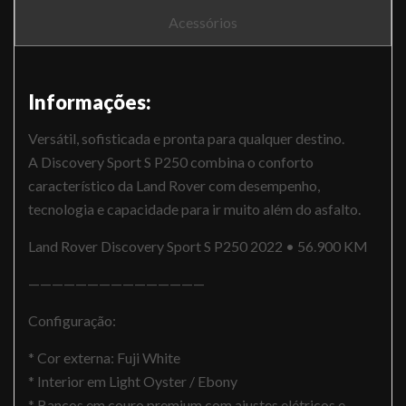
Acessórios
Informações:
Versátil, sofisticada e pronta para qualquer destino.
A Discovery Sport S P250 combina o conforto
característico da Land Rover com desempenho,
tecnologia e capacidade para ir muito além do asfalto.
Land Rover Discovery Sport S P250 2022 • 56.900 KM
———————————————
Configuração:
* Cor externa: Fuji White
* Interior em Light Oyster / Ebony
* Bancos em couro premium com ajustes elétricos e