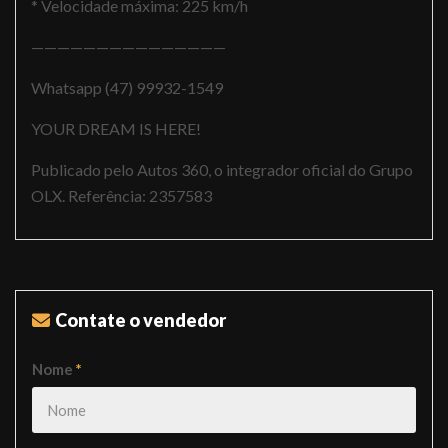
* Velocidade máxima: 225 km/h
———————————————
Whatsapp (47) 99932-1549
YOUR DREAM IS HERE!
Publicado pelo Autos 360, o integrador oficial do Grupo
OLX. Referência: 2357583
Contate o vendedor
Nome
*