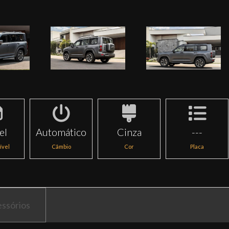
el
Automático
Cinza
---
ível
Câmbio
Cor
Placa
ssórios