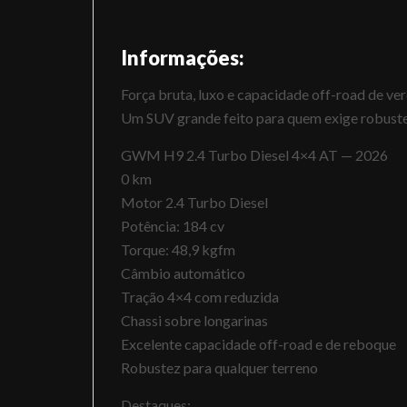
Informações:
Força bruta, luxo e capacidade off-road de ve
Um SUV grande feito para quem exige robust
GWM H9 2.4 Turbo Diesel 4×4 AT — 2026
0 km
Motor 2.4 Turbo Diesel
Potência: 184 cv
Torque: 48,9 kgfm
Câmbio automático
Tração 4×4 com reduzida
Chassi sobre longarinas
Excelente capacidade off-road e de reboque
Robustez para qualquer terreno
Destaques: