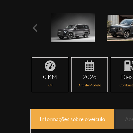
0 KM
2026
Dies
KM
Ano do Modelo
Combust
Informações sobre o veículo
Ace