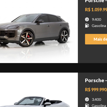
Porsche 
R$ 1.059.9
9.400
Gasolina
Mais d
Porsche -
R$ 999.990
3.400
Gasolina