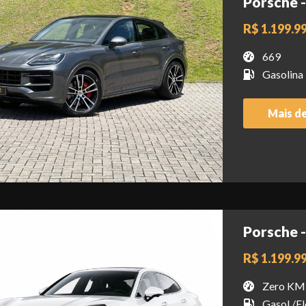
Porsche 
R$ 1.199.9
669
Gasolina
Mais d
Porsche 
R$ 1.199.9
Zero KM
Gasol./El