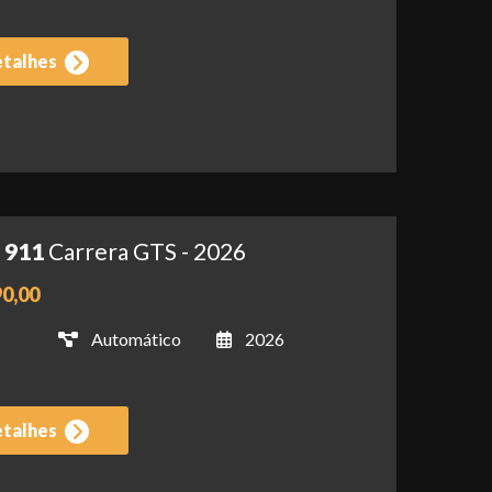
etalhes
 911
Carrera GTS - 2026
90,00
Automático
2026
etalhes