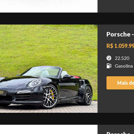
Porsche -
R$ 1.059.9
22.520
Gasolina
Mais d