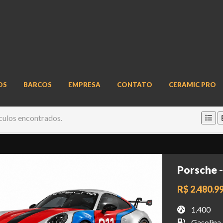
OS
BARCOS
EMPRESA
CONTATO
CERAMIC PRO
culos encontrados.
Porsche -
R$ 2.480.9
1.400
Gasolina