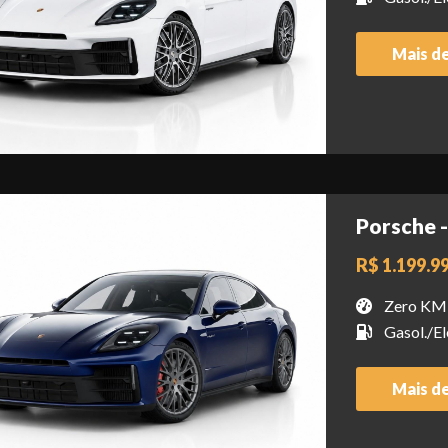
Mais d
Porsche 
R$ 1.199.9
Zero KM
Gasol./El
Mais d