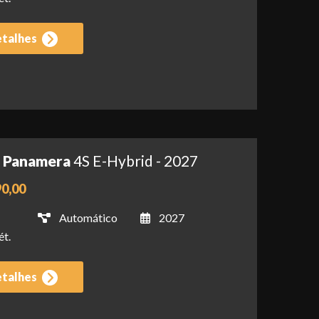
etalhes
- Panamera
4S E-Hybrid - 2027
90,00
Automático
2027
ét.
etalhes