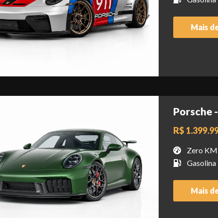
Mais d
Porsche -
R$ 1.399.9
Zero KM
Gasolina
Mais d