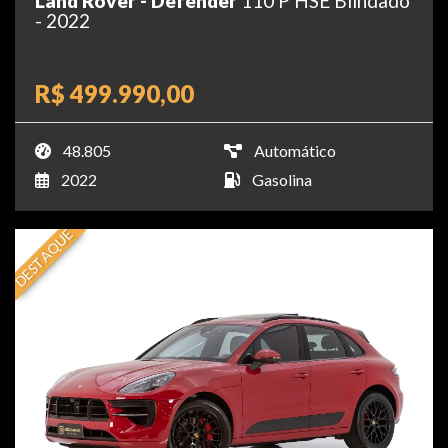
Land Rover - Defender
110 P HSE Blindado
- 2022
R$ 499.990,00
48.805
Automático
2022
Gasolina
DESTAQUE