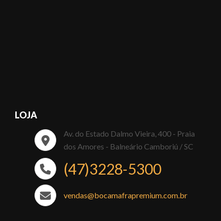
LOJA
Av. do Estado Dalmo Vieira, 400 - Praia
dos Amores - Balneário Camboriú / SC
(47)3228-5300
vendas@bocamafrapremium.com.br