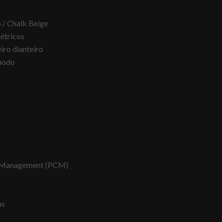
o / Chalk Beige
étricos
iro dianteiro
 modo
n Management (PCM)
as