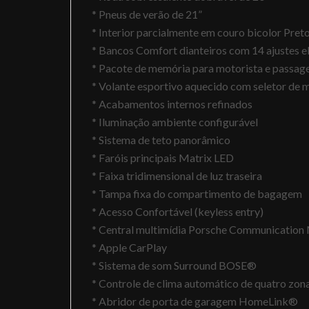
* Pneus de verão de 21”
* Interior parcialmente em couro bicolor Pret
* Bancos Comfort dianteiros com 14 ajustes el
* Pacote de memória para motorista e passage
* Volante esportivo aquecido com seletor de
* Acabamentos internos refinados
* Iluminação ambiente configurável
* Sistema de teto panorâmico
* Faróis principais Matrix LED
* Faixa tridimensional de luz traseira
* Tampa fixa do compartimento de bagagem
* Acesso Confortável (keyless entry)
* Central multimídia Porsche Communicatio
* Apple CarPlay
* Sistema de som Surround BOSE®️
* Controle de clima automático de quatro zon
* Abridor de porta de garagem HomeLink®️