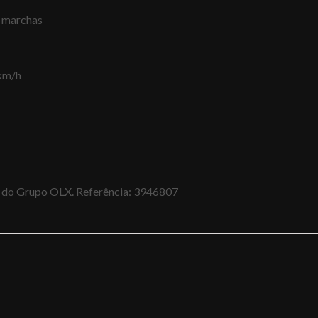
 marchas
km/h
al do Grupo OLX. Referência: 3946807