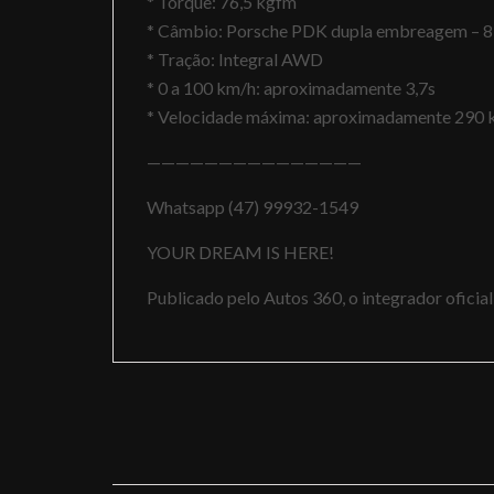
* Torque: 76,5 kgfm
* Câmbio: Porsche PDK dupla embreagem – 8
* Tração: Integral AWD
* 0 a 100 km/h: aproximadamente 3,7s
* Velocidade máxima: aproximadamente 290 
———————————————
Whatsapp (47) 99932-1549
YOUR DREAM IS HERE!
Publicado pelo Autos 360, o integrador ofici