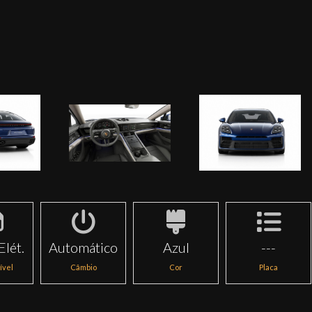
Elét.
Automático
Azul
---
ível
Câmbio
Cor
Placa