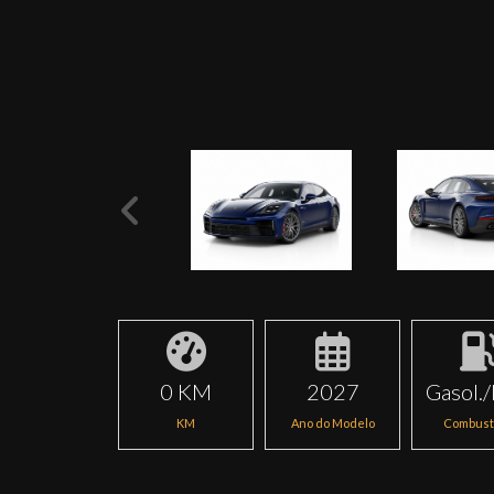
0 KM
2027
Gasol./
KM
Ano do Modelo
Combust