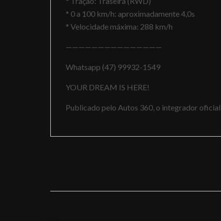
* Tração: Traseira (RWD)
* 0 a 100 km/h: aproximadamente 4,0s
* Velocidade máxima: 288 km/h
———————————————
Whatsapp (47) 99932-1549
YOUR DREAM IS HERE!
Publicado pelo Autos 360, o integrador ofici