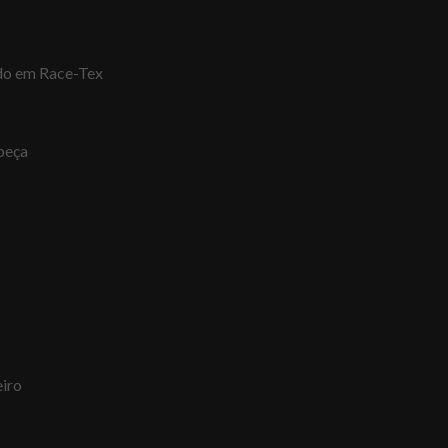
ido em Race-Tex
beça
eiro