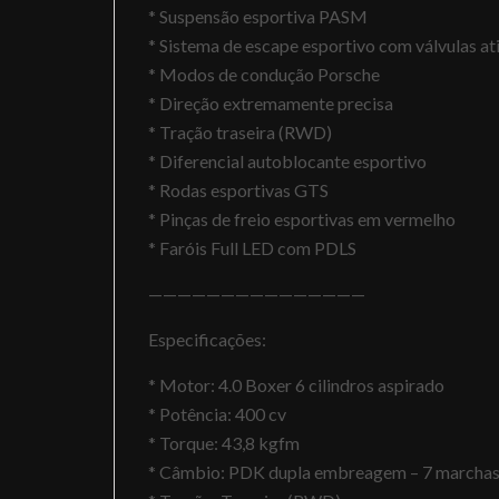
* Suspensão esportiva PASM
* Sistema de escape esportivo com válvulas at
* Modos de condução Porsche
* Direção extremamente precisa
* Tração traseira (RWD)
* Diferencial autoblocante esportivo
* Rodas esportivas GTS
* Pinças de freio esportivas em vermelho
* Faróis Full LED com PDLS
———————————————
Especificações:
* Motor: 4.0 Boxer 6 cilindros aspirado
* Potência: 400 cv
* Torque: 43,8 kgfm
* Câmbio: PDK dupla embreagem – 7 marcha