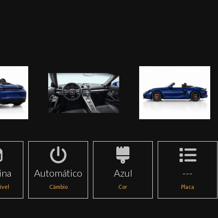
ina
Automático
Azul
---
ível
Câmbio
Cor
Placa