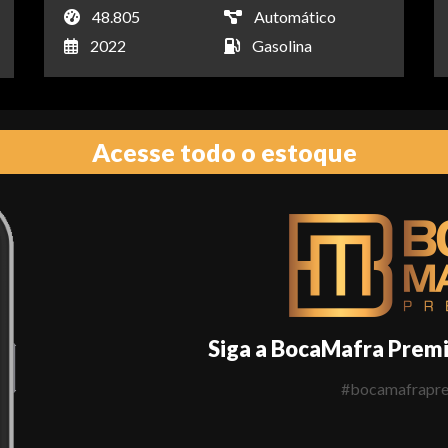
48.805
Automático
2022
Gasolina
Acesse todo o estoque
Siga a BocaMafra Prem
#bocamafrapr