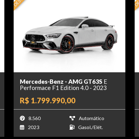
Mercedes-Benz - AMG GT63S
E
Performace F1 Edition 4.0 - 2023
R$ 1.799.990,00
8.560
Automático
2023
Gasol./Elét.