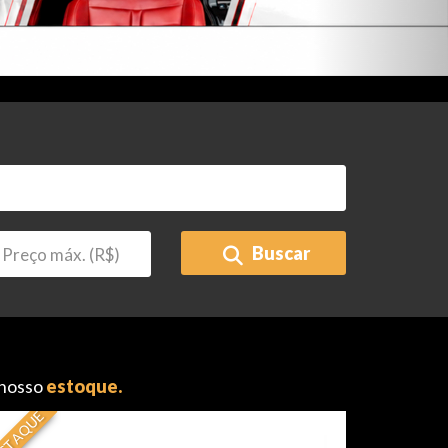
Buscar
 nosso
estoque.
STAQUE