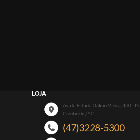
LOJA
Av. do Estado Dalmo Vieira, 400 - P
Camboriú / SC
(47)3228-5300