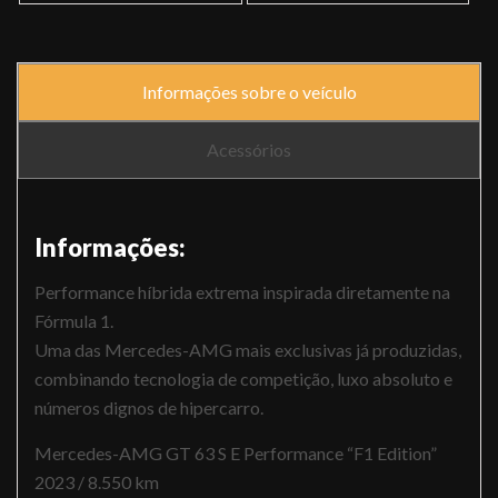
Informações sobre o veículo
Acessórios
Informações:
Performance híbrida extrema inspirada diretamente na
Fórmula 1.
Uma das Mercedes-AMG mais exclusivas já produzidas,
combinando tecnologia de competição, luxo absoluto e
números dignos de hipercarro.
Mercedes-AMG GT 63 S E Performance “F1 Edition”
2023 / 8.550 km