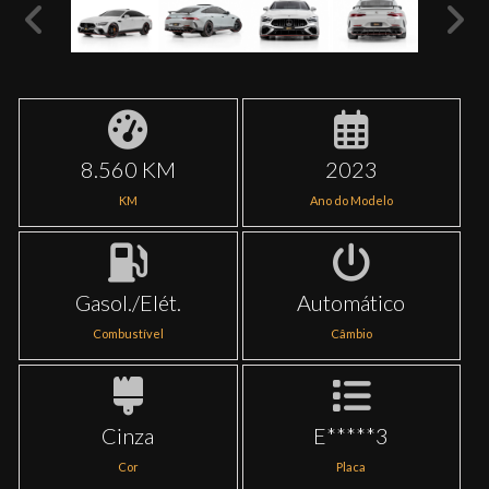
8.560 KM
2023
KM
Ano do Modelo
Gasol./Elét.
Automático
Combustível
Câmbio
Cinza
E*****3
Cor
Placa