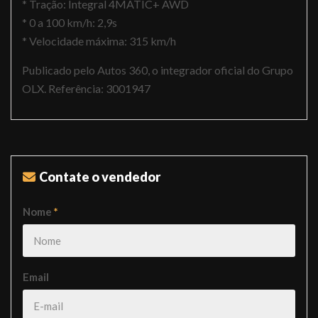
* Tração: Integral 4MATIC+ AWD
* 0 a 100 km/h: 2,9s
* Velocidade máxima: 315 km/h
Publicado pelo Autos 360, o integrador oficial do Grupo
OLX. Referência: 3001947
Contate o vendedor
Nome
*
Email