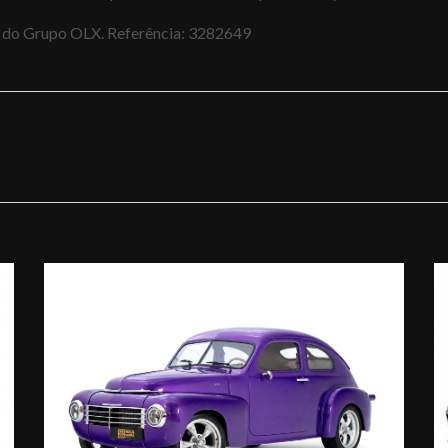
al do Grupo OLX. Referência: 3282649