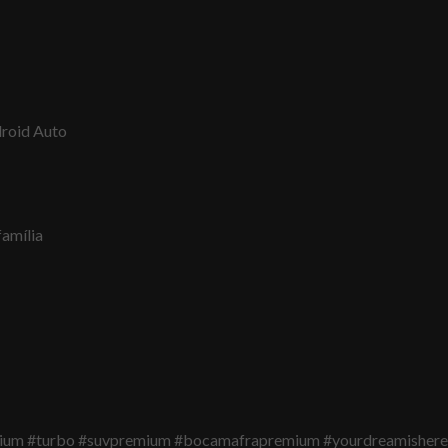
droid Auto
família
tanium #turbo #suvpremium #bocamafrapremium #yourdreamishere