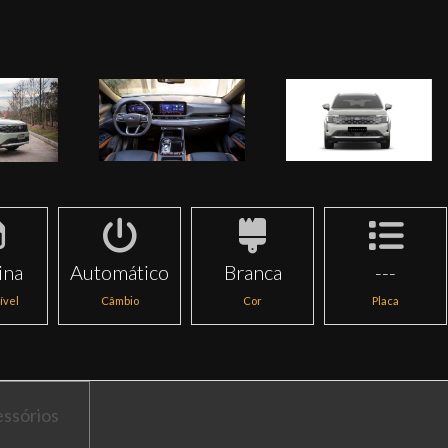
ina
Automático
Branca
---
ível
Câmbio
Cor
Placa
ssórios