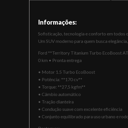
Informações:
Sofisticação, tecnologia e conforto em todos o
Um SUV moderno para quem busca elegância,
Ford **Territory Titanium Turbo EcoBoost A
0 km • Pronta entrega
• Motor 1.5 Turbo EcoBoost
• Potência: **170 cv**
• Torque: **27,5 kgfm**
• Câmbio automático
• Tração dianteira
• Condução suave com excelente eficiência
• Conjunto equilibrado para uso urbano e rodo