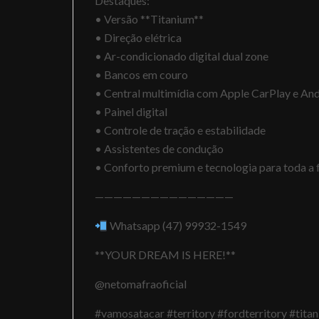
Destaques:
• Versão **Titanium**
• Direção elétrica
• Ar-condicionado digital dual zone
• Bancos em couro
• Central multimídia com Apple CarPlay e An
• Painel digital
• Controle de tração e estabilidade
• Assistentes de condução
• Conforto premium e tecnologia para toda a 
———————————————
Whatsapp (47) 99932-1549
**YOUR DREAM IS HERE!**
@netomafraoficial
#vamosatacar #territory #fordterritory #ti