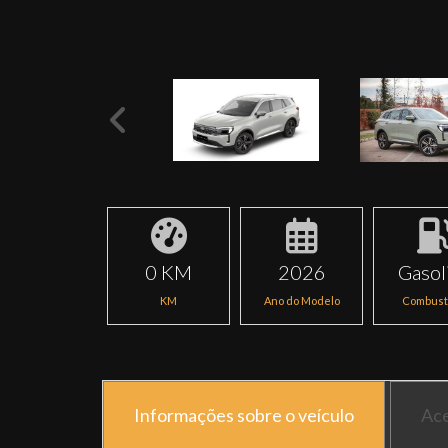
0 KM
2026
Gasol
KM
Ano do Modelo
Combust
Informações sobre o veículo
Ace