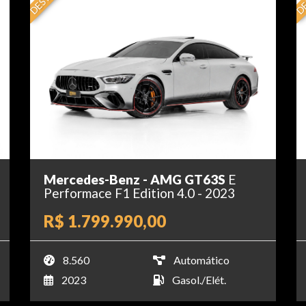
Mercedes-Benz - AMG GT63S
E
Performace F1 Edition 4.0 - 2023
R$ 1.799.990,00
8.560
Automático
2023
Gasol./Elét.