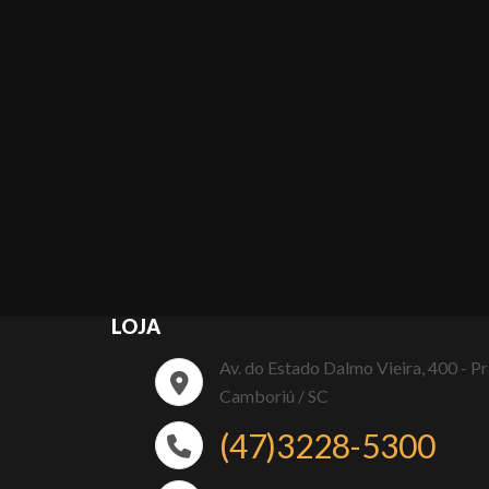
LOJA
Av. do Estado Dalmo Vieira, 400 - P
Camboriú / SC
(47)3228-5300