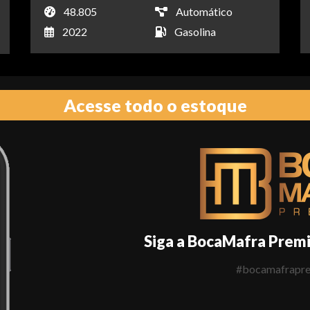
48.805
Automático
2022
Gasolina
Acesse todo o estoque
Siga a BocaMafra Prem
#bocamafrapr