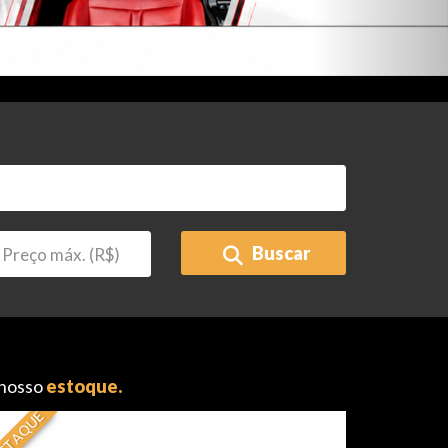
Buscar
 nosso
estoque.
STAQUE