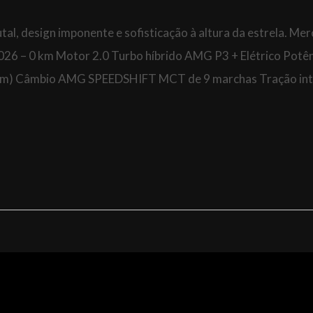
al, design imponente e sofisticação à altura da estrela. Me
6 – 0 km Motor 2.0 Turbo híbrido AMG P3 + Elétrico Potên
gfm) Câmbio AMG SPEEDSHIFT MCT de 9 marchas Tração int