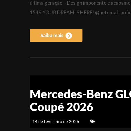
última geração – Design imponente e a
1549 YOUR DREAM IS HERE! @netomafraofici
Saiba mais
Mercedes-Benz G
Coupé 2026
14 de fevereiro de 2026