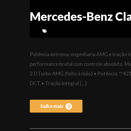
Mercedes-Benz Cl
Potência extrema, engenharia AMG e tração i
performance brutal com controle absoluto. 
2.0 Turbo AMG (feito à mão) • Potência: **4
DCT • Tração integral […]
Saiba mais