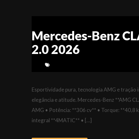
Mercedes-Benz CL
2.0 2026
Esportividade pura, tecnologia AMG e tração 
elegância e atitude. Mercedes-Benz **AMG C
AMG • Potência: **306 cv** • Torque: **40,
integral **4MATIC** • […]