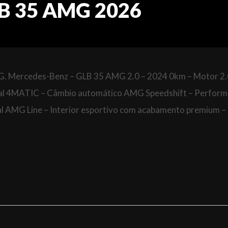
B 35 AMG 2026
ercedes-Benz – GLB 35 AMG 2.0 – 2024 0km – Motor 2.
ral 4MATIC – Câmbio automático AMG Speedshift – Perfor
ual AMG Line – Interior esportivo com acabamento premium –