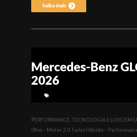
Saiba mais
Mercedes-Benz G
2026
PERFORMANCE, TECNOLOGIA E LUXO EM UM S
0Km – Motor 2.0 Turbo Híbrido – Performance