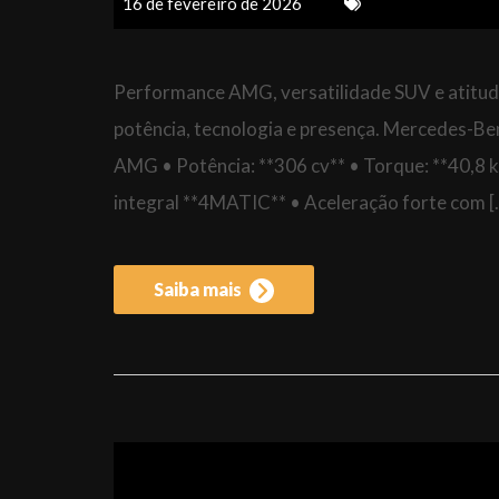
16 de fevereiro de 2026
Performance AMG, versatilidade SUV e atitu
potência, tecnologia e presença. Mercedes-
AMG • Potência: **306 cv** • Torque: **40,
integral **4MATIC** • Aceleração forte com [
Saiba mais