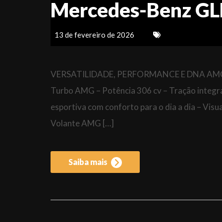
Mercedes-Benz GL
13 de fevereiro de 2026
VERSATILIDADE, PERFORMANCE E DNA AMG. M
Turbo AMG – Potência 306 cv – Tração integ
esportiva com conforto para o dia a dia – Vis
Volante AMG […]
Saiba mais