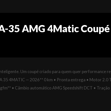
A-35 AMG 4Matic Coupé
inteligente. Um coupé criado para quem quer performance r
LA 35 4MATIC — 2026** 0 km • Pronta entrega • Motor 2.0 
8 kgfm** • Câmbio automático AMG Speedshift DCT • Tração