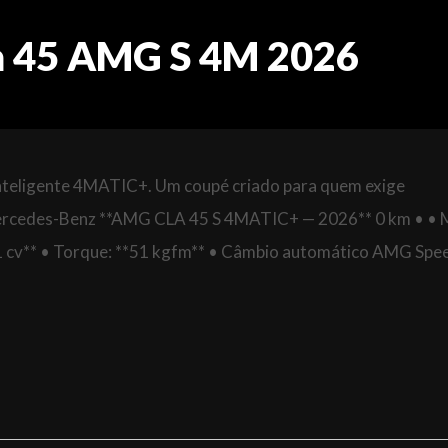
a 45 AMG S 4M 2026
nteligente 4MATIC+. Um coupé criado para quem exige
Mercedes-Benz **AMG CLA 45 S 4MATIC+ — 2026** 0 km • •
21 cv** • Torque: **51 kgfm** • Câmbio automático AMG Spe