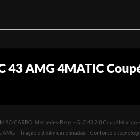
LC 43 AMG 4MATIC Coup
Ó CARRO. Mercedes-Benz – GLC 43 2.0 Coupé Híbrido 
 AMG – Tração e dinâmica refinadas – Conforto e tecnologi