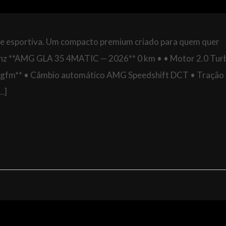
de esportiva. Um compacto premium criado para quem quer
Benz **AMG GLA 35 4MATIC — 2026** 0 km • • Motor 2.0 Tur
8 kgfm** • Câmbio automático AMG Speedshift DCT • Tração
…]