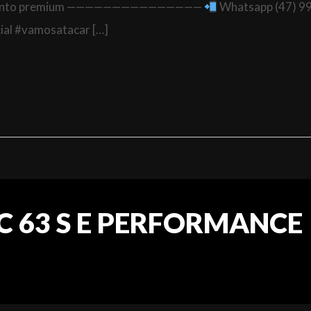
cabamento premium ———————————————
Whatsapp (47) 9
al #vamosatacar […]
LC 63 S E PERFORMANCE