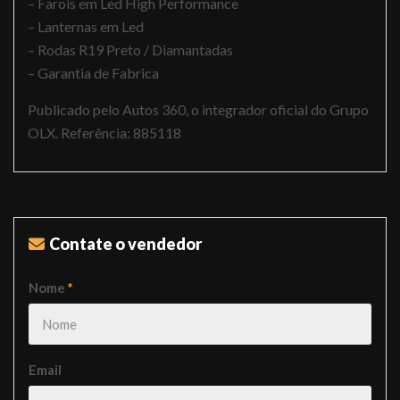
– Farois em Led High Performance
– Lanternas em Led
– Rodas R19 Preto / Diamantadas
– Garantia de Fabrica
Publicado pelo Autos 360, o integrador oficial do Grupo
OLX. Referência: 885118
Contate o vendedor
Nome
*
Email