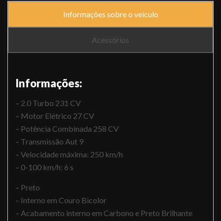
Informações sobre o veículo
Acessórios
Informações:
– 2.0 Turbo 231 CV
– Motor Elétrico 27 CV
– Potência Combinada 258 CV
– Transmissão Aut 9
– Velocidade máxima: 250 km/h
– 0-100 km/h: 6 s
– Preto
– Interno em Couro Bicolor
– Acabamento interno em Carbono e Preto Brilhante