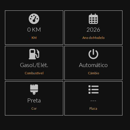
0 KM
2026
KM
Ano do Modelo
Gasol./Elét.
Automático
Combustível
Câmbio
Preta
---
Cor
Placa