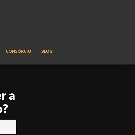
CONSÓRCIO
BLOG
r a
o?