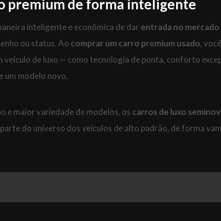
o premium de forma inteligent
e
aneira inteligente e econômica de dar
entrada no mercado
penho ou status. Ao
comprar um carro premium usado
, voc
 veículo de luxo — como tecnologia de ponta, conforto exce
de um modelo novo.
ão e maior variedade de modelos, os
carros de luxo semino
parte do universo dos veículos de alto padrão, de forma van