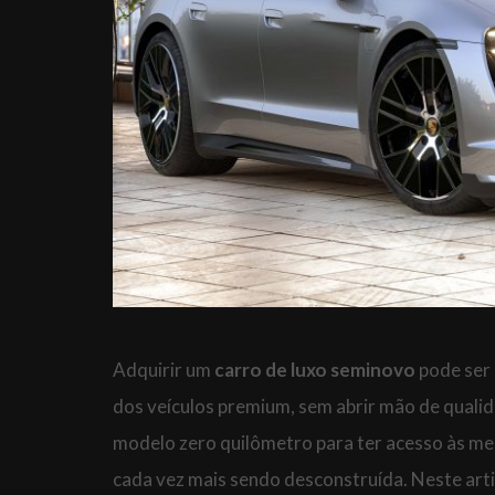
Adquirir um
carro de luxo seminovo
pode ser 
dos veículos premium, sem abrir mão de qualida
modelo zero quilômetro para ter acesso às me
cada vez mais sendo desconstruída. Neste art