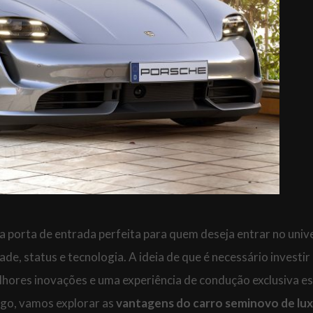
a porta de entrada perfeita para quem deseja entrar no univ
de, status e tecnologia. A ideia de que é necessário investi
lhores inovações e uma experiência de condução exclusiva e
igo, vamos explorar as
vantagens do carro seminovo de lu