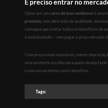
É preciso entrar no mercad
Optar por um
carro de luxo seminovo
é uma m
premium
, sem abrir mão de qualidade, desem
consegue aproveitar todos os benefícios de um
e exclusividade — sem pagar o preço elevado 
Com preços mais acessíveis, menor depreciaç
uma excelente escolha para quem deseja fazer 
e com um excelente custo-benefício.
Tags: