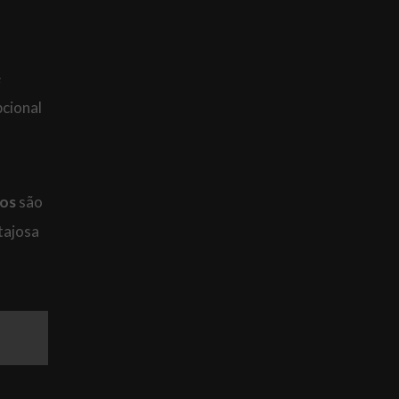
ê
pcional
vos
são
tajosa