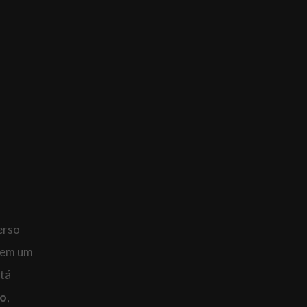
erso
r em um
stá
xo
,