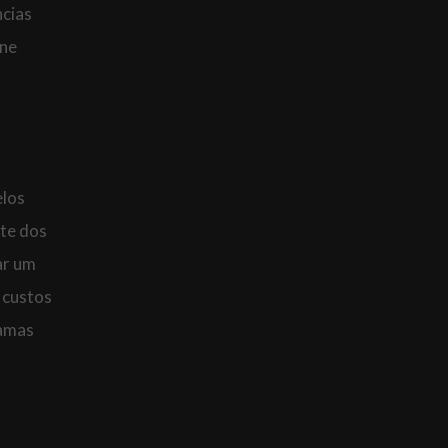
ncias
ine
elos
rte dos
ar um
 custos
ramas