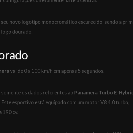
 configurações diretamente na tela central.
 seu novo logotipo monocromático escurecido, sendo a prim
l logo dourado.
orado
mera
vai de 0 a 100 km/h em apenas 5 segundos.
, somente os dados referentes ao
Panamera Turbo E-Hybri
. Este esportivo está equipado com um motor V8 4.0 turbo,
e 190 cv.