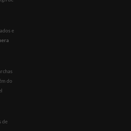
iados e
era
archas
lém do
el
s de