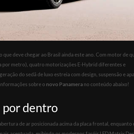
 que deve chegar ao Brasil ainda este ano. Com motor de q
a por metro), quatro motorizações E-Hybrid diferentes e
a geração do sedã de luxo estreia com design, suspensão e ap
 informações sobre o
novo Panamera
no conteúdo abaixo!
 por dentro
 abertura de ar posicionada acima da placa frontal, enquanto 
ais acentuada, exibindo os modernos faróis LED Matrix Des