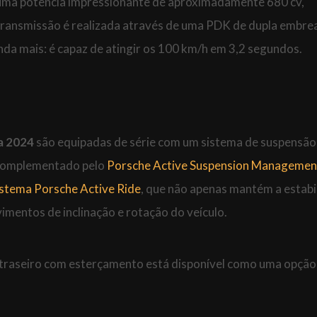
uma potência impressionante de aproximadamente 680 cv,
transmissão é realizada através de uma PDK de dupla embr
da mais: é capaz de atingir os 100 km/h em 3,2 segundos.
a 2024
são equipadas de série com um sistema de suspensão
 complementado pelo
Porsche Active Suspension Managemen
istema Porsche Active Ride
, que não apenas mantém a estabi
mentos de inclinação e rotação do veículo.
xo traseiro com esterçamento está disponível como uma opção