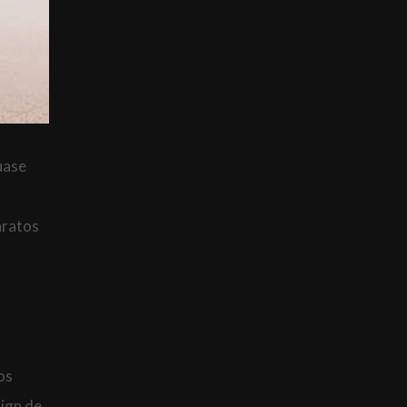
uase
aratos
os
ign de