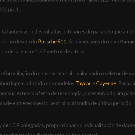
00 pixels.
ta lanternas redesenhadas, difusores do para-choque ampl
rado no design do
Porsche 911
. As dimensões do novo
Panam
s de largura e 1,42 metros de altura.
reformulação do console central, realocando o seletor de m
 a abordagem adotada nos modelos
Taycan
e
Cayenne
. Para a
or sua extensa oferta de tecnologia, apresentando um pain
ma de entretenimento central multimídia de última geração.
ay de 10,9 polegadas, proporcionando a visualização de dado