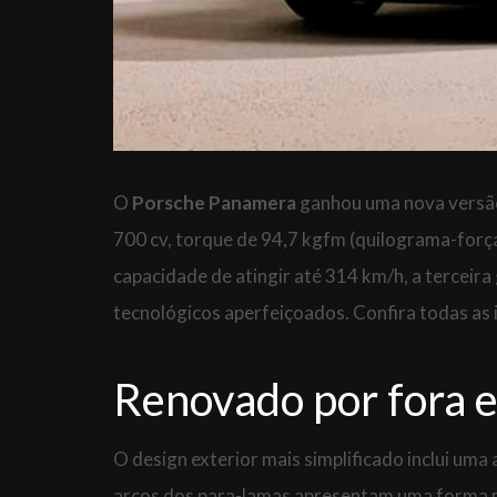
O
Porsche Panamera
ganhou uma nova versão
700 cv, torque de 94,7 kgfm (quilograma-forç
capacidade de atingir até 314 km/h, a terceir
tecnológicos aperfeiçoados. Confira todas as
Renovado por fora e
O design exterior mais simplificado inclui uma
arcos dos para-lamas apresentam uma forma m