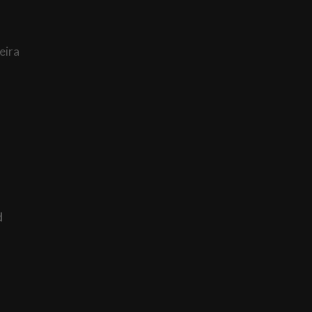
eira
d