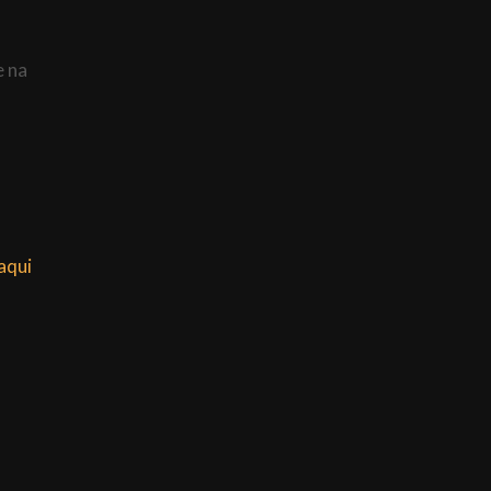
e na
aqui