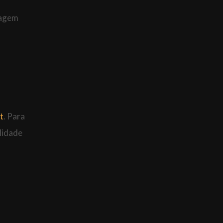
eagem
t
. Para
lidade