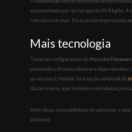
A combinação destes elementos proporciona 
acompanhada por um torque de 94,8 kgfm. A 
com oito marchas. Essa versão impressiona ain
Mais tecnologia
Todas as configurações do
Porsche Panamer
pneumática de duas câmaras e duas válvulas,
as versões E-Hybrid, há a opção adicional do
s
da carroceria, mas também contrabalança movi
Além disso, a possibilidade de adicionar o ei
adicional.