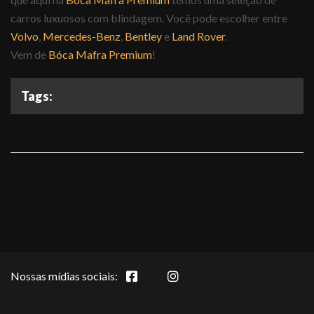
carros luxuosos com blindagem. Você pode escolher entre
Volvo
,
Mercedes-Benz
,
Bentley
e
Land Rover
.
Vem de
Bóca Mafra Premium
!
Tags:
Nossas mídias sociais: