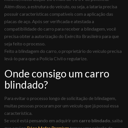
Além disso, a estrutura do veículo, ou seja, a lataria precisa
possuir características compatíveis com a aplicação das
placas de aço. Após ser verificada e atestada a
compatibilidade do carro para receber a blindagem, você
precisa obter a autorização do Exército Brasileiro para que
seja feito o processo.
Feito a blindagem do carro, o proprietário do veículo precisa
levá-lo para que a Polícia Civil o regularize.
Onde consigo um carro
blindado?
Para evitar o processo longo de solicitação de blindagem,
muitas pessoas procuram por um veículo que já possui essa
característica.
Se você está pensando em adquirir um
carro blindado
, saiba
que aqui na
Bóca Mafra Premium
temos uma seleção de