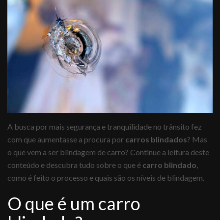
A busca por mais segurança e tranquilidade no trânsito fez
com que aumentasse a procura por
carros blindados
? Mas
o que vem a ser blindagem de carro? Continue a leitura deste
conteúdo e descubra tudo sobre o que é
carro blindado
,
como é feito o processo e quais são os níveis de blindagem.
O que é um carro