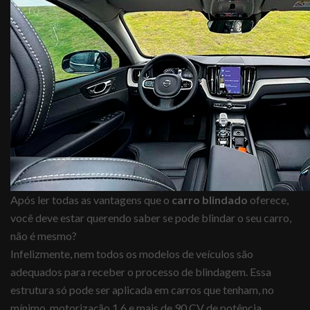
Após ler todas as vantagens que o
carro blindado
oferece,
você deve estar querendo saber se pode blindar o seu carro,
não é mesmo?
Infelizmente, nem todos os modelos de veículos são
adequados para receber o processo de blindagem. Essa
estrutura só pode ser aplicada em carros que tenham, no
mínimo, motorização 1.6 e mais de 90 CV de potência.