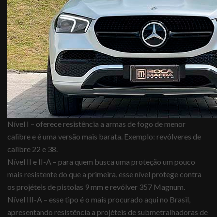
Nível I – oferece resistência a armas de fogo de menor
calibre e é uma versão mais barata. Exemplo: revólveres de
calibre 22 e 38.
Nível II e II-A – para quem busca uma proteção um pouco
mais resistente do que a primeira, esse nível protege contra
os projéteis de pistolas 9 mm e revólver 357 Magnum.
Nível III-A – esse tipo é o mais procurado aqui no Brasil,
apresentando resistência a projéteis de submetralhadoras de