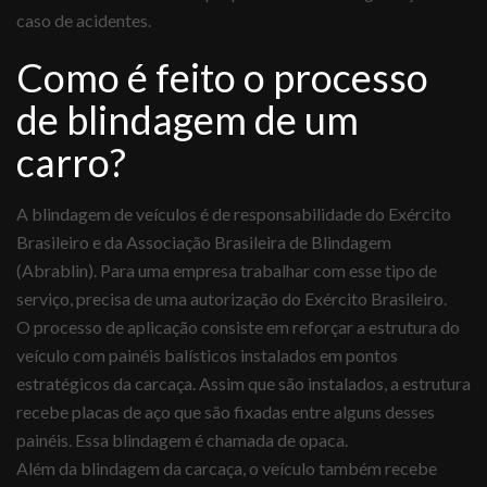
caso de acidentes.
Como é feito o processo
de blindagem de um
carro?
A blindagem de veículos é de responsabilidade do Exército
Brasileiro e da Associação Brasileira de Blindagem
(Abrablin). Para uma empresa trabalhar com esse tipo de
serviço, precisa de uma autorização do Exército Brasileiro.
O processo de aplicação consiste em reforçar a estrutura do
veículo com painéis balísticos instalados em pontos
estratégicos da carcaça. Assim que são instalados, a estrutura
recebe placas de aço que são fixadas entre alguns desses
painéis. Essa blindagem é chamada de opaca.
Além da blindagem da carcaça, o veículo também recebe