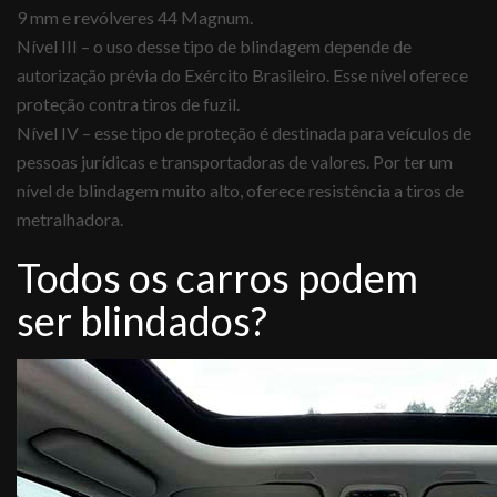
9 mm e revólveres 44 Magnum.
Nível III – o uso desse tipo de blindagem depende de
autorização prévia do Exército Brasileiro. Esse nível oferece
proteção contra tiros de fuzil.
Nível IV – esse tipo de proteção é destinada para veículos de
pessoas jurídicas e transportadoras de valores. Por ter um
nível de blindagem muito alto, oferece resistência a tiros de
metralhadora.
Todos os carros podem
ser blindados?