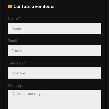
Contate o vendedor
Nome
*
Email
Telefone
*
Mensagem