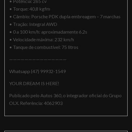
• Potência: 265 cv
• Torque: 40,8 kgfm
• Câmbio: Porsche PDK dupla embreagem – 7 marchas
• Tração: Integral AWD
• 0 a 100 km/h: aproximadamente 6,2s
• Velocidade máxima: 232 km/h
• Tanque de combustível: 75 litros
———————————————
Whatsapp (47) 99932-1549
YOUR DREAM IS HERE!
Publicado pelo Autos 360, o integrador oficial do Grupo
OLX. Referência: 4062903