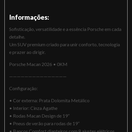
Informações:
Sofisticação, versatilidade e a essência Porsche em cada
detalhe.
Um SUV premium criado para unir conforto, tecnologia
e prazer ao dirigir.
Porsche Macan 2026 • 0KM
———————————————
Configuração:
• Cor externa: Prata Dolomita Metálico
• Interior: Cinza Agathe
• Rodas Macan Design de 19”
• Pneus de verão para rodas de 19”
• Bancos Comfort dianteiros com 8 ajustes elétricos