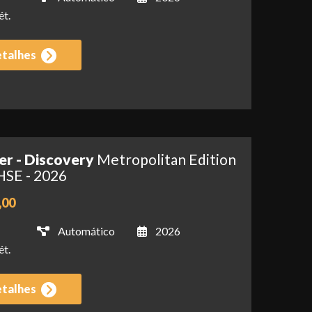
ét.
etalhes
er - Discovery
Metropolitan Edition
HSE - 2026
,00
Automático
2026
ét.
etalhes