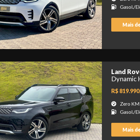
Gasol./El
Mais d
Land Rov
Dynamic 
R$ 819.990
Zero KM
Gasol./El
Mais d