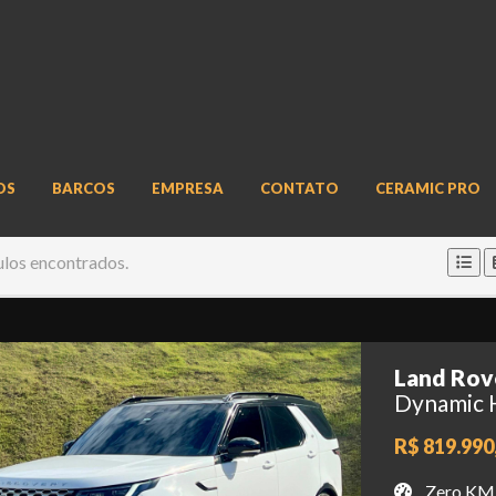
OS
BARCOS
EMPRESA
CONTATO
CERAMIC PRO
ulos encontrados.
Land Rov
Dynamic 
R$ 819.990
Zero KM