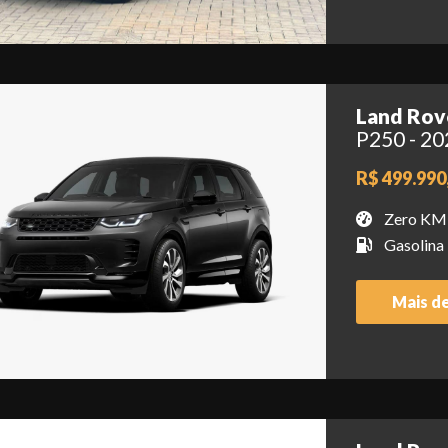
Land Rov
P250 - 2
R$ 499.990
Zero KM
Gasolina
Mais d