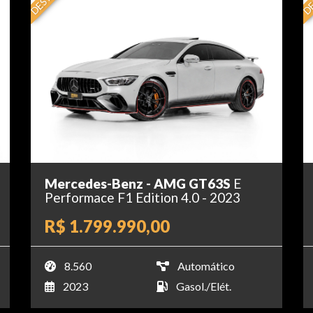
Mercedes-Benz - AMG GT63S
E
Performace F1 Edition 4.0 - 2023
R$ 1.799.990,00
8.560
Automático
2023
Gasol./Elét.