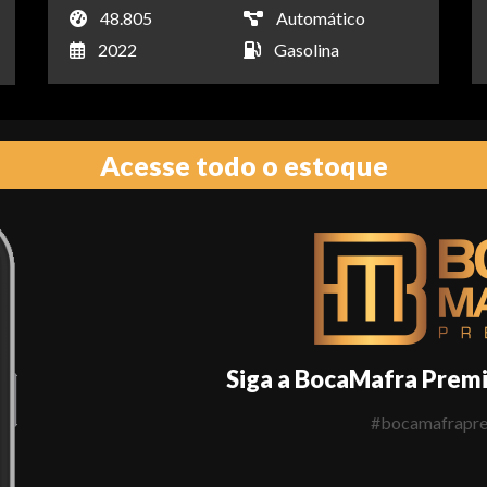
48.805
Automático
2022
Gasolina
Acesse todo o estoque
Siga a BocaMafra Prem
#bocamafrapr