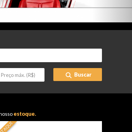
Buscar
 nosso
estoque.
STAQUE