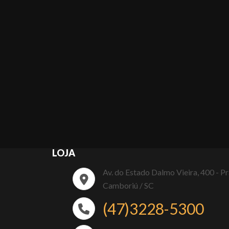
LOJA
Av. do Estado Dalmo Vieira, 400 - P
Camboriú / SC
(47)3228-5300