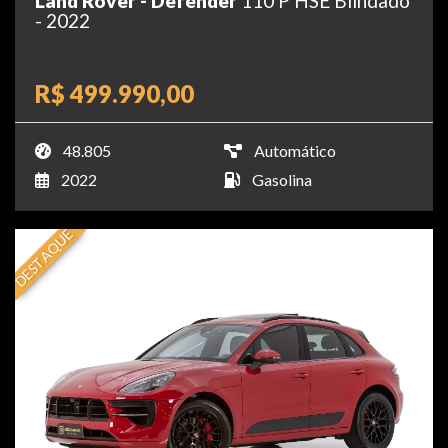
Land Rover - Defender
110 P HSE Blindado
- 2022
R$ 499.990,00
48.805
Automático
2022
Gasolina
DESTAQUE