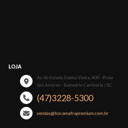
LOJA
Av. do Estado Dalmo Vieira, 400 - Praia
dos Amores - Balneário Camboriú / SC
(47)3228-5300
vendas@bocamafrapremium.com.br