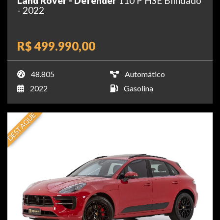
Land Rover - Defender
110 P HSE Blindado
- 2022
R$ 499.990,00
48.805
Automático
2022
Gasolina
DESTAQUE