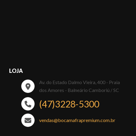
LOJA
Av. do Estado Dalmo Vieira, 400 - Praia
dos Amores - Balneário Camboriú / SC
(47)3228-5300
vendas@bocamafrapremium.com.br