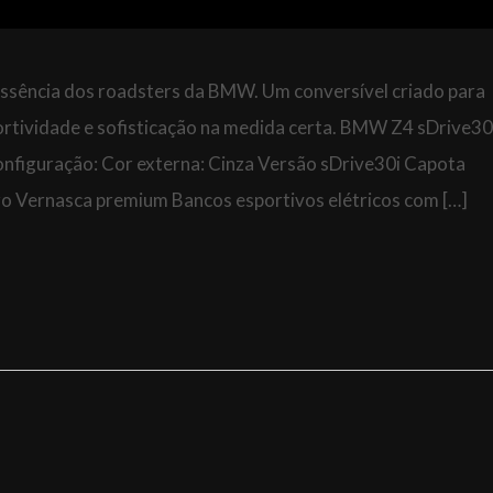
 essência dos roadsters da BMW. Um conversível criado para
tividade e sofisticação na medida certa. BMW Z4 sDrive30i
ação: Cor externa: Cinza Versão sDrive30i Capota
uro Vernasca premium Bancos esportivos elétricos com […]