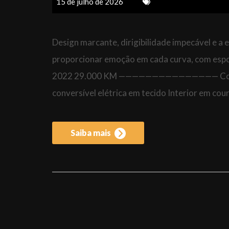
15 de julho de 2026
Design marcante, dirigibilidade impecável e a
proporcionar emoção em cada curva, com espor
2022 29.000 KM ——————————————— Configur
conversível elétrica em tecido Interior em co
Saiba mais