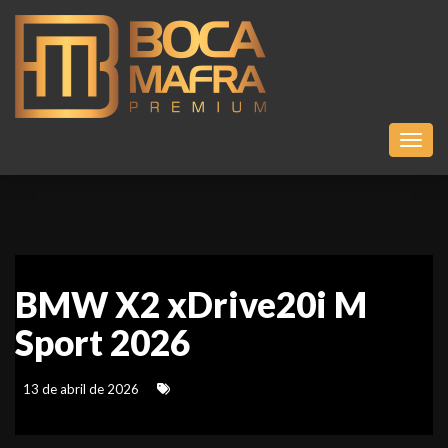
Toggl
BMW X2 xDrive20i M
Sport 2026
13 de abril de 2026