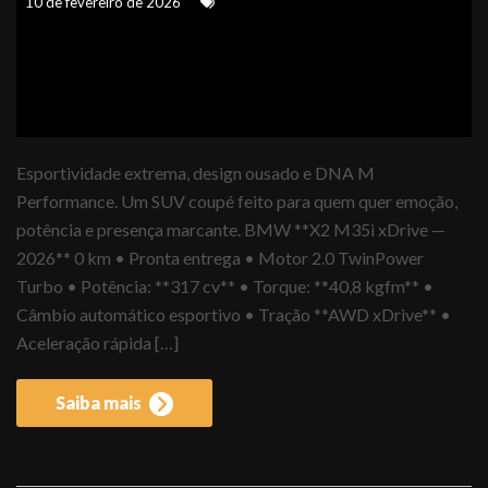
10 de fevereiro de 2026
Esportividade extrema, design ousado e DNA M
Performance. Um SUV coupé feito para quem quer emoção,
potência e presença marcante. BMW **X2 M35i xDrive —
2026** 0 km • Pronta entrega • Motor 2.0 TwinPower
Turbo • Potência: **317 cv** • Torque: **40,8 kgfm** •
Câmbio automático esportivo • Tração **AWD xDrive** •
Aceleração rápida […]
Saiba mais