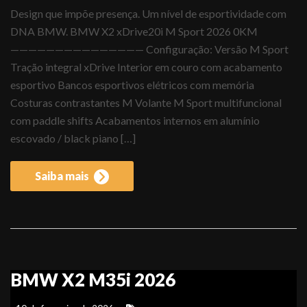
Design que impõe presença. Um nível de esportividade com
DNA BMW. BMW X2 xDrive20i M Sport 2026 0KM
——————————————— Configuração: Versão M Sport
Tração integral xDrive Interior em couro com acabamento
esportivo Bancos esportivos elétricos com memória
Costuras contrastantes M Volante M Sport multifuncional
com paddle shifts Acabamentos internos em alumínio
escovado / black piano […]
Saiba mais
BMW X2 M35i 2026