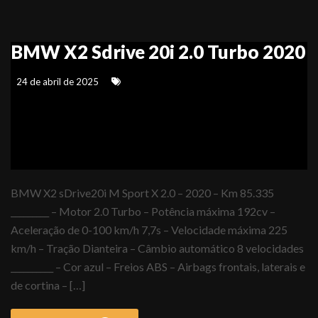
BMW X2 Sdrive 20i 2.0 Turbo 2020
24 de abril de 2025
BMW X2 sDrive20i M Sport X 2.0 – 2020 – Km 85.335
_________ – Motor 2.0 Turbo – Potência máxima 192cv –
Aceleração de 0-100 km/h 7,7s – Velocidade máxima 225
km/h – Tração Dianteira – Câmbio automático 8 velocidades
__________ – Cor azul – Freios ABS – Airbags frontais, laterais e
de cortina – […]