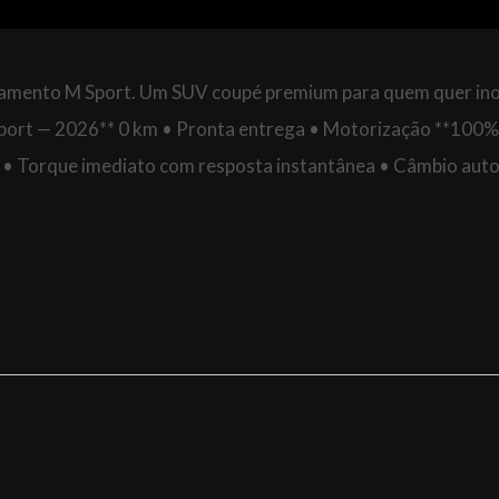
abamento M Sport. Um SUV coupé premium para quem quer in
port — 2026** 0 km • Pronta entrega • Motorização **100%
v** • Torque imediato com resposta instantânea • Câmbio aut