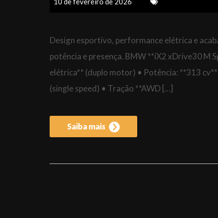
10 de fevereiro de 2026
Design esportivo, performance elétrica e ac
potência e presença. BMW **iX2 xDrive30 M S
elétrica** (duplo motor) • Potência: **313 c
(single speed) • Tração **AWD […]
Saiba mais