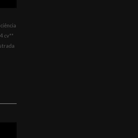
ciência
4 cv**
estrada