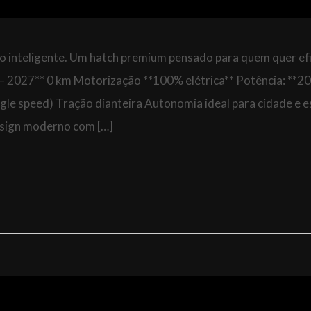
to inteligente. Um hatch premium pensado para quem quer efi
— 2027** 0 km Motorização **100% elétrica** Potência: **20
gle speed) Tração dianteira Autonomia ideal para cidade e 
esign moderno com […]