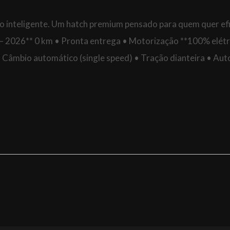
to inteligente. Um hatch premium pensado para quem quer efi
 — 2026** 0 km • Pronta entrega • Motorização **100% elétr
• Câmbio automático (single speed) • Tração dianteira • Au