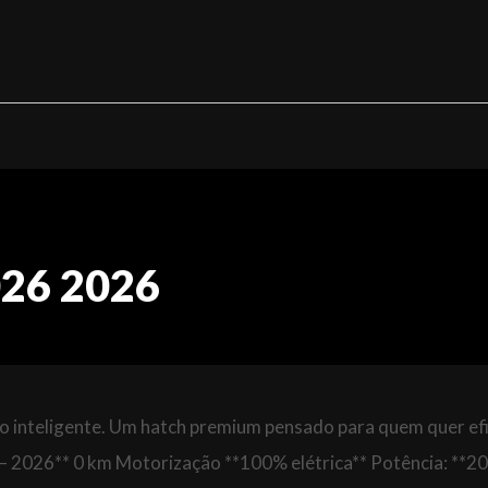
026 2026
to inteligente. Um hatch premium pensado para quem quer efi
— 2026** 0 km Motorização **100% elétrica** Potência: **20