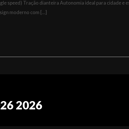
gle speed) Tração dianteira Autonomia ideal para cidade e 
esign moderno com […]
026 2026