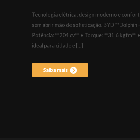
Tecnologia elétrica, design moderno e confor
sem abrir mão de sofisticação. BYD **Dolphin
Potência: **204 cv** • Torque: **31,6 kgfm** 
ideal para cidade e […]
Saiba mais