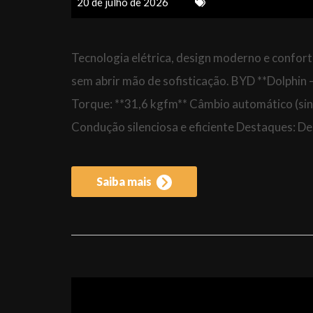
20 de julho de 2026
Tecnologia elétrica, design moderno e confor
sem abrir mão de sofisticação. BYD **Dolphin 
Torque: **31,6 kgfm** Câmbio automático (sin
Condução silenciosa e eficiente Destaques: D
Saiba mais