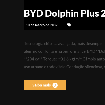
BYD Dolphin Plus 
18 de março de 2026
Tecnologia elétrica avançada, mais desempenho
além no conforto e na performance. BYD **Dol
**204 cv** Torque: **31,6 kgfm** Câmbio auto
uso urbano e rodoviário Condução silenciosa, r
Saiba mais