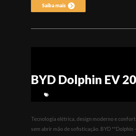
Saiba mais
BYD Dolphin EV 2
Tecnologia elétrica, design moderno e confor
sem abrir mão de sofisticação. BYD **Dolphin 