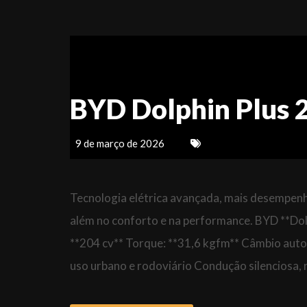
BYD Dolphin Plus 
9 de março de 2026
Tecnologia elétrica avançada, mais desempenho
além no conforto e na performance. BYD **Dol
**204 cv** Torque: **31,6 kgfm** Câmbio auto
uso urbano e rodoviário Condução silenciosa, r