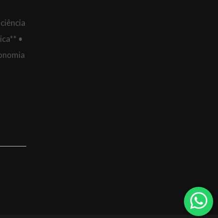
ciência
ica** •
tonomia