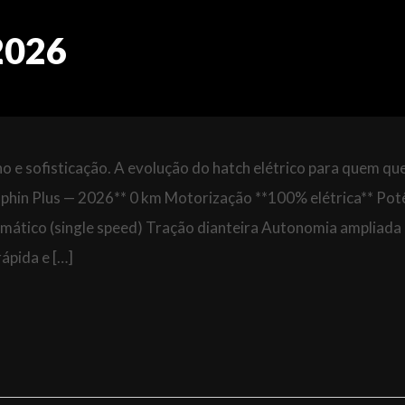
2026
 e sofisticação. A evolução do hatch elétrico para quem que
phin Plus — 2026** 0 km Motorização **100% elétrica** Pot
mático (single speed) Tração dianteira Autonomia ampliada
ápida e […]