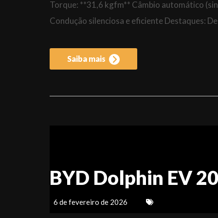
Torque: **31,6 kgfm** Câmbio automático (sin
Condução silenciosa e eficiente Destaques: D
Saiba mais
BYD Dolphin EV 2
6 de fevereiro de 2026