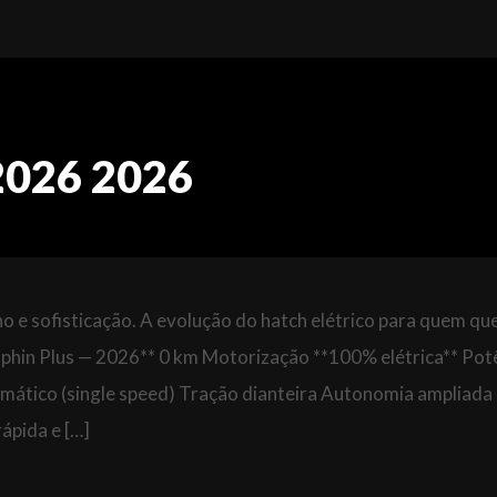
2026 2026
 e sofisticação. A evolução do hatch elétrico para quem que
phin Plus — 2026** 0 km Motorização **100% elétrica** Pot
mático (single speed) Tração dianteira Autonomia ampliada
ápida e […]