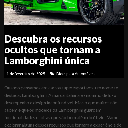
Descubra os recursos
ocultos que tornam a
Lamborghini única
1 de fevereiro de 2025
Dicas para Automóveis
Quando pensamos em carros superesportivos, um nome se
destaca: Lamborghini. A marca italiana é sinônimo de luxo,
desempenho e design inconfundível. Mas o que muitos não
sabem é que os modelos da Lamborghini guardam
funcionalidades ocultas que vão bem além do óbvio. Vamos
explorar alguns desses recursos que tornam a experiência de