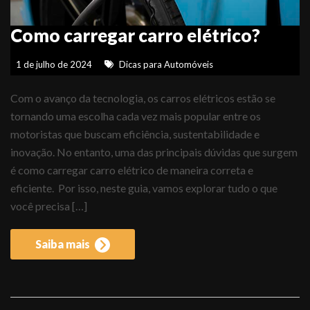
Como carregar carro elétrico?
1 de julho de 2024
Dicas para Automóveis
Com o avanço da tecnologia, os carros elétricos estão se
tornando uma escolha cada vez mais popular entre os
motoristas que buscam eficiência, sustentabilidade e
inovação. No entanto, uma das principais dúvidas que surgem
é como carregar carro elétrico de maneira correta e
eficiente. Por isso, neste guia, vamos explorar tudo o que
você precisa […]
Saiba mais