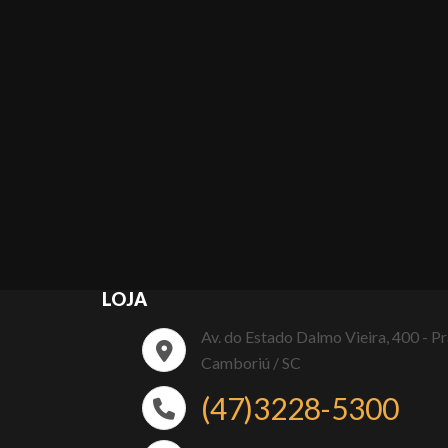
LOJA
Av. do Estado Dalmo Vieira, 400 - P
Camboriú / SC
(47)3228-5300