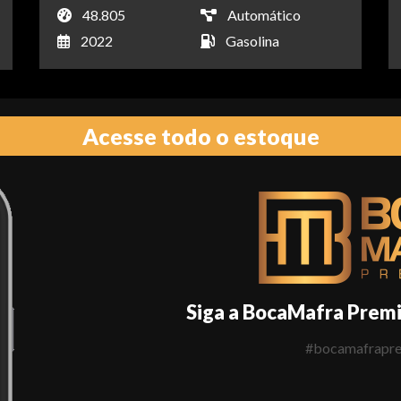
48.805
Automático
2022
Gasolina
Acesse todo o estoque
Siga a BocaMafra Prem
#bocamafrapr