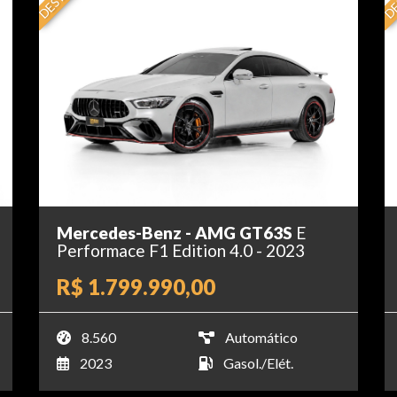
Mercedes-Benz - AMG GT63S
E
Performace F1 Edition 4.0 - 2023
R$ 1.799.990,00
8.560
Automático
2023
Gasol./Elét.