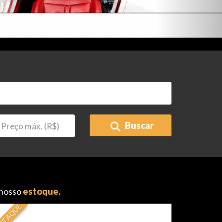
Buscar
 nosso
estoque.
STAQUE