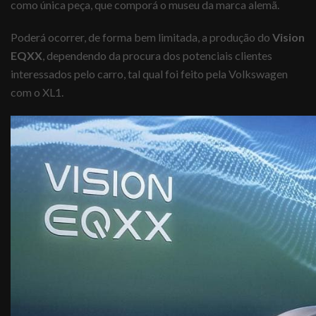
como única peça, que comporá o museu da marca alemã.
Poderá ocorrer, de forma bem limitada, a produção do
Vision
EQXX
, dependendo da procura dos potenciais clientes
interessados pelo carro, tal qual foi feito pela Volkswagen
com o XL1.