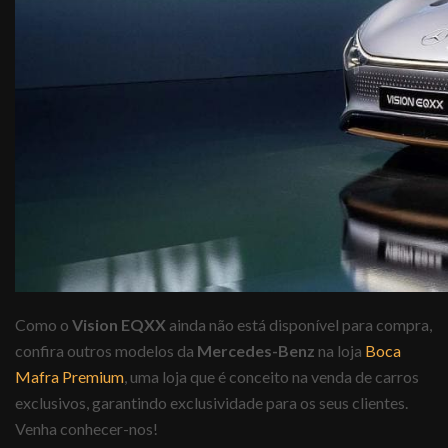
Como o
Vision EQXX
ainda não está disponível para compra,
confira outros modelos da
Mercedes-Benz
na loja
Boca
Mafra Premium
, uma loja que é conceito na venda de carros
exclusivos, garantindo exclusividade para os seus clientes.
Venha conhecer-nos!