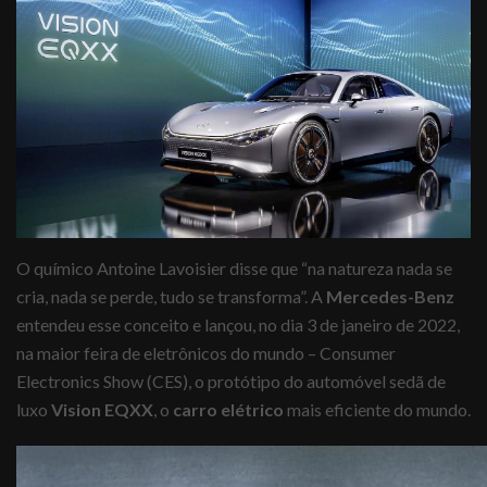
O químico Antoine Lavoisier disse que “na natureza nada se
cria, nada se perde, tudo se transforma”. A
Mercedes-Benz
entendeu esse conceito e lançou, no dia 3 de janeiro de 2022,
na maior feira de eletrônicos do mundo –
Consumer
Electronics Show (CES)
, o protótipo do automóvel sedã de
luxo
Vision EQXX
, o
carro elétrico
mais eficiente do mundo.