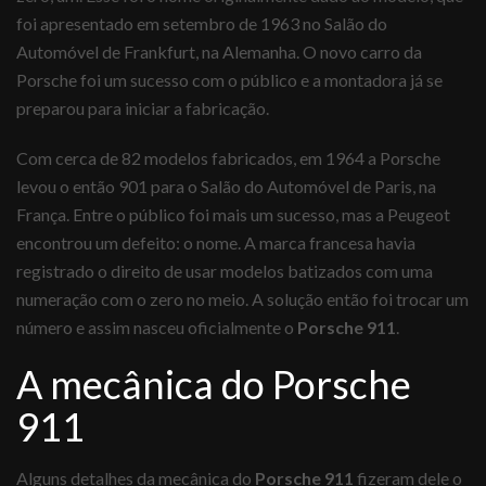
foi apresentado em setembro de 1963 no Salão do
Automóvel de Frankfurt, na Alemanha. O novo carro da
Porsche foi um sucesso com o público e a montadora já se
preparou para iniciar a fabricação.
Com cerca de 82 modelos fabricados, em 1964 a Porsche
levou o então 901 para o Salão do Automóvel de Paris, na
França. Entre o público foi mais um sucesso, mas a Peugeot
encontrou um defeito: o nome. A marca francesa havia
registrado o direito de usar modelos batizados com uma
numeração com o zero no meio. A solução então foi trocar um
número e assim nasceu oficialmente o
Porsche 911
.
A mecânica do Porsche
911
Alguns detalhes da mecânica do
Porsche 911
fizeram dele o