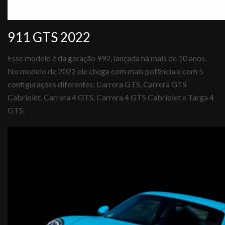
911 GTS 2022
Esse modelo é da geração 992, lançada há mais de 10 anos.
No modelo de 2022 ele chega com mais potência e com 5
configurações diferentes: Carrera GTS, Carrera GTS
Cabriolet, Carrera 4 GTS, Carrera 4 GTS Cabriolet e Targa 4
GTS.