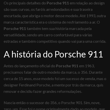
Os principais detalhes do
Porsche 911
em relação ao design
são suas curvas, os faróis arredondados e sua traseira
encurtada, que abriga o motor desse modelo. Até 1993, outra
marca característica era o sistema de resfriamento a ar. O
Porsche 911
também tem sua história marcada pela
versatilidade, sendo um carro confortável para várias
estradas e também competitivo quando vai para uma corrida.
A história do Porsche 911
Antes do lançamento oficial do
Porsche 911
em 1963,
precisamos falar de outro modelo da marca, o 356. Durante
cerca de 15 anos, esse modelo foi um sucesso de venda, mas o
designer Ferdinand Porsche, a mente por trás da marca, quis
renovar e decidiu fazer grandes reformulações.
Nascia então o sucessor do 356, o Porsche 901. Sim, nove,
zero, um. Esse foi o nome originalmente dado ao modelo, que