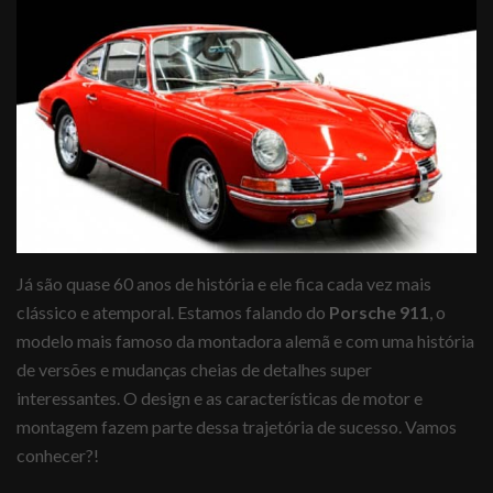
Já são quase 60 anos de história e ele fica cada vez mais
clássico e atemporal. Estamos falando do
Porsche 911
, o
modelo mais famoso da montadora alemã e com uma história
de versões e mudanças cheias de detalhes super
interessantes. O design e as características de motor e
montagem fazem parte dessa trajetória de sucesso. Vamos
conhecer?!