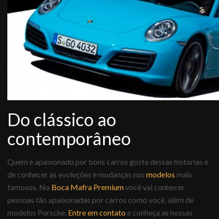
Do clássico ao
contemporâneo
Quem é apaixonado por bons carros gosta dessas histórias e
de conhecer as evoluções e mudanças nos
modelos
mais
famosos. No
Boca Mafra Premium
você vai conhecer
pessoas tão apaixonadas por carros como você, além de
modelos Porsche.
Entre em contato
e conheça as nossas