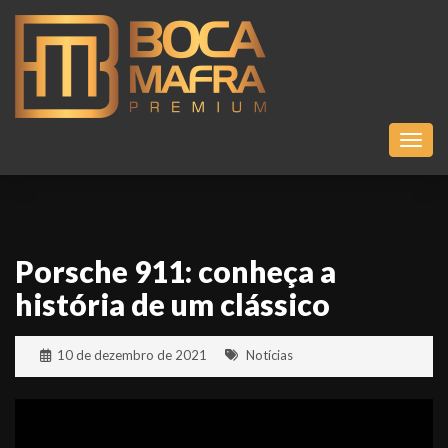
Toggl
Porsche 911: conheça a
história de um clássico
10 de dezembro de 2021
Notícias