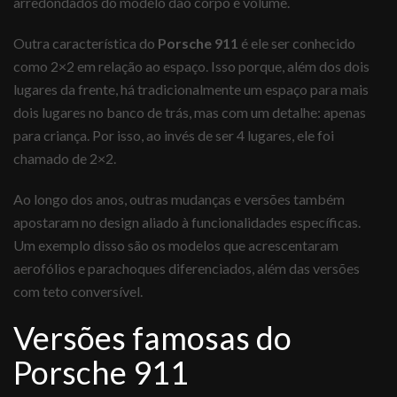
arredondados do modelo dão corpo e volume.
Outra característica do
Porsche 911
é ele ser conhecido
como 2×2 em relação ao espaço. Isso porque, além dos dois
lugares da frente, há tradicionalmente um espaço para mais
dois lugares no banco de trás, mas com um detalhe: apenas
para criança. Por isso, ao invés de ser 4 lugares, ele foi
chamado de 2×2.
Ao longo dos anos, outras mudanças e versões também
apostaram no design aliado à funcionalidades específicas.
Um exemplo disso são os modelos que acrescentaram
aerofólios e parachoques diferenciados, além das versões
com teto conversível.
Versões famosas do
Porsche 911