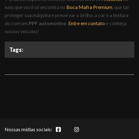
luxo que você só encontra no
Boca Mafra Premium
, que tal
proteger sua máquina e preservar o brilho, a cor e a textura
do com um
PPF automotivo
.
Entre em contato
e conheça
nossos veículos!
Tags:
Nossas mídias sociais: