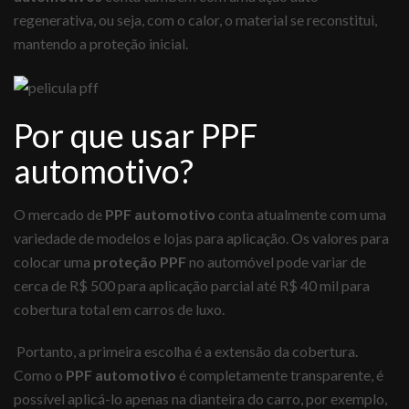
regenerativa, ou seja, com o calor, o material se reconstitui,
mantendo a proteção inicial.
Por que usar PPF
automotivo?
O mercado de
PPF automotivo
conta atualmente com uma
variedade de modelos e lojas para aplicação. Os valores para
colocar uma
proteção PPF
no automóvel pode variar de
cerca de R$ 500 para aplicação parcial até R$ 40 mil para
cobertura total em carros de luxo.
Portanto, a primeira escolha é a extensão da cobertura.
Como o
PPF automotivo
é completamente transparente, é
possível aplicá-lo apenas na dianteira do carro, por exemplo,