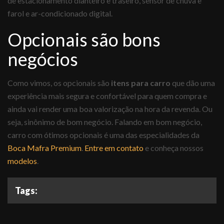
de estacionamento dianteiro e traseiro, sensor de chuva e
farol e ar-condicionado digital.
Opcionais são bons
negócios
Como vimos, os opcionais são
itens para carro
que dão uma
experiência mais segura e confortável para quem compra e
ainda vai render uma boa valorização na hora da revenda. Ou
seja, sinônimo de bom negócio. Falando em bom negócio,
carro com ótimos opcionais é uma das especialidades da
Boca Mafra Premium
.
Entre em contato
e conheça nossos
modelos
.
Tags: