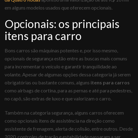
em alguns modelos usados que oferecem opcionais.
Opcionais: os principais
itens para carro
Bons carros são máquinas potentes e, por isso mesmo,
opcionais de segurança estão entre as buscas mais comuns
para incrementar o veículo e garantir tranquilidade ao
volante. Apesar de algumas opções dessa categoria já serem
obrigatórias ou bastante comuns, alguns
itens para carros
como airbags de cortina, para as pernas e até para pedestres,
no capô, são extras de luxo e que valorizam o carro.
Também na categoria segurança, alguns carros oferecem
como opcionais itens de assistência na direção como
assistente de frenagem, alerta de colisão, entre outros. Desde
2020, controles de tração e estabilidade passaram a ser