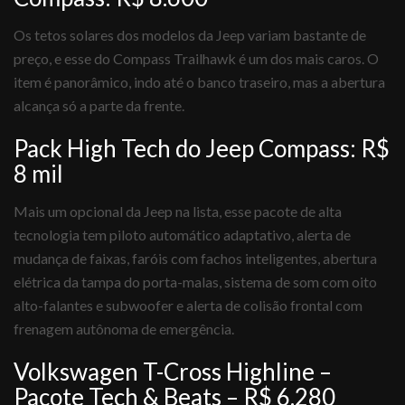
Os tetos solares dos modelos da Jeep variam bastante de
preço, e esse do Compass Trailhawk é um dos mais caros. O
item é panorâmico, indo até o banco traseiro, mas a abertura
alcança só a parte da frente.
Pack High Tech do Jeep Compass: R$
8 mil
Mais um opcional da Jeep na lista, esse pacote de alta
tecnologia tem piloto automático adaptativo, alerta de
mudança de faixas, faróis com fachos inteligentes, abertura
elétrica da tampa do porta-malas, sistema de som com oito
alto-falantes e subwoofer e alerta de colisão frontal com
frenagem autônoma de emergência.
Volkswagen T-Cross Highline –
Pacote Tech & Beats – R$ 6.280