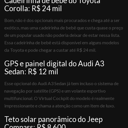
Cadeirinha de bebê do Toyota
Corolla: R$ 24 mil
Bom, não é dos opcionais mais procurados e chega até a ser
exótico, mas uma cadeirinha de bebê que custa quase o preço
de um popular usado não poderia deixar de estar nessa lista.
Essa cadeirinha de bebê está disponível em alguns modelos
da Toyota e pode chegar a custar até R$ 24 mil.
GPS e painel digital do Audi A3
Sedan: R$ 12 mil
Esse opcional do Audi A3 Sedan já tem incluso o sistema de
navegação por satélite (GPS) e um volante esportivo
multifuncional. O Virtual Cockpit do modelo é realmente
impressionante e chama a atenção como um item de luxo.
Teto solar panorâmico do Jeep
Compass: R$ 8.600