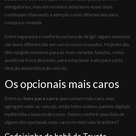
obrigatórios, mas em modelos anteriores esses itens
continuam chamando a atenção como diferenciais para
compra e revenda.
Entre segurança e conforto na hora de dirigir, alguns sensores
são bons diferenciais em carros novos e usados. Hoje em dia,
têm surgido sensores para as mais variadas funções, como
auxílio na troca de pistas, para estacionar e até para certa
direção automática do veículo.
Os opcionais mais caros
Entre os i
tens para carro
que custam mais caro, mas
agregam valor ao veículo, estão tetos solares, painéis digitais
multimídia e bancos de couro. Vamos conferir uma lista de
alguns dos opcionais mais caros no mercado brasileiro?