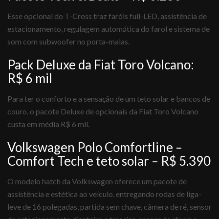
Esse opcional do T-Cross traz faróis full-LED, assistência de
estacionamento, regulagem automática do farol e sistema de
som com subwoofer no porta-malas.
Pack Deluxe da Fiat Toro Volcano:
R$ 6 mil
Para ter o conforto e a sensação de um teto solar e bancos de
couro, o pacote Deluxe de opcionais da Fiat Toro Volcano
custa em média R$ 6 mil.
Volkswagen Polo Comfortline –
Comfort Tech e teto solar – R$ 5.390
O modelo hatch da Volkswagen oferece um pacote de
assistência e estética ao veículo, entregando rodas de liga-
leve de 16 polegadas, partida sem chave, câmera de ré, sensor