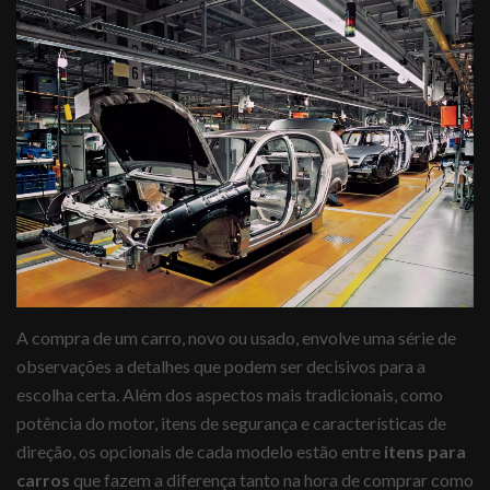
A compra de um carro, novo ou usado, envolve uma série de
observações a detalhes que podem ser decisivos para a
escolha certa. Além dos aspectos mais tradicionais, como
potência do motor, itens de segurança e características de
direção, os opcionais de cada modelo estão entre
itens para
carros
que fazem a diferença tanto na hora de comprar como