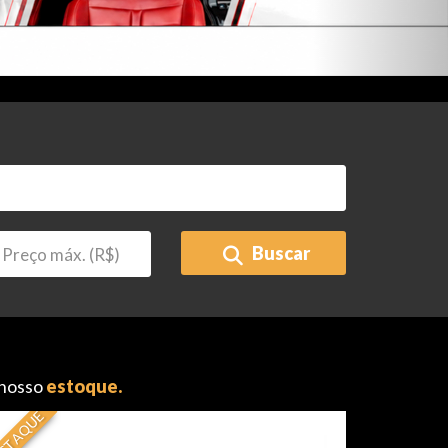
Buscar
 nosso
estoque.
STAQUE