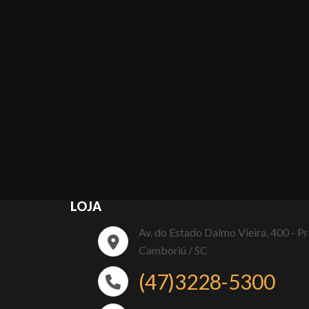
LOJA
Av. do Estado Dalmo Vieira, 400 - P
Camboriú / SC
(47)3228-5300