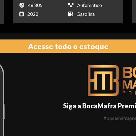
48.805
Automático
2022
Gasolina
Acesse todo o estoque
Siga a BocaMafra Prem
#bocamafrapr