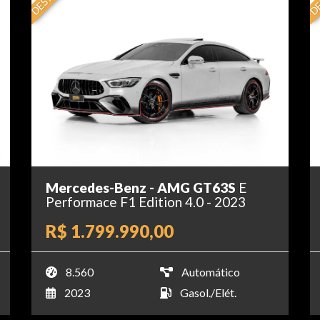
Mercedes-Benz - AMG GT63S
E
Performace F1 Edition 4.0 - 2023
R$ 1.799.990,00
8.560
Automático
2023
Gasol./Elét.