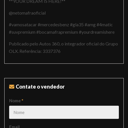
**YOUR DREAM IS HERE!**
@netomafraoficial
#vamosatacar #mercedesbenz #gla35 #amg #4matic
#suvpremium #bocamafrapremium #yourdreamishere
Publicado pelo Autos 360, o integrador oficial do Grupo
OLX. Referência: 3337376
Contate o vendedor
Nome
*
Email