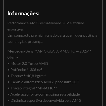
Informações:
Performance AMG, versatilidade SUV e atitude
esportiva.
Um compacto premium criado para quem quer potência,
tecnologia e presença.
Mercedes-Benz **AMG GLA 35 4MATIC — 2026**
0 km •
• Motor 2.0 Turbo AMG
• Potência: **306 cv**
• Torque: **40,8 kgfm**
• Câmbio automático AMG Speedshift DCT
• Tração integral **4MATIC**
• Aceleração forte com máxima estabilidade
• Dinâmica esportiva desenvolvida pela AMG