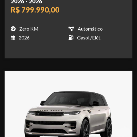
2026 - 2026
R$ 799.990,00
Zero KM
Automático
2026
Gasol./Elét.