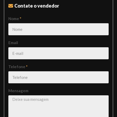
Contate o vendedor
Nome
*
Email
Telefone
*
Mensagem