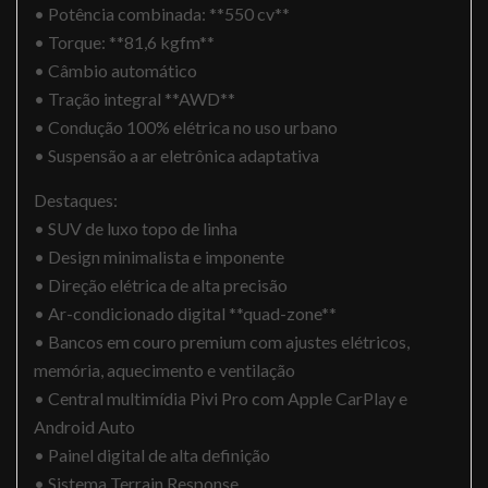
• Potência combinada: **550 cv**
• Torque: **81,6 kgfm**
• Câmbio automático
• Tração integral **AWD**
• Condução 100% elétrica no uso urbano
• Suspensão a ar eletrônica adaptativa
Destaques:
• SUV de luxo topo de linha
• Design minimalista e imponente
• Direção elétrica de alta precisão
• Ar-condicionado digital **quad-zone**
• Bancos em couro premium com ajustes elétricos,
memória, aquecimento e ventilação
• Central multimídia Pivi Pro com Apple CarPlay e
Android Auto
• Painel digital de alta definição
• Sistema Terrain Response