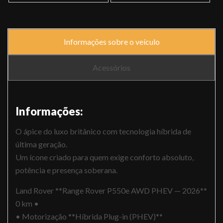
Informações sobre o veículo
Acessórios
Informações:
O ápice do luxo britânico com tecnologia híbrida de
última geração.
Um ícone criado para quem exige conforto absoluto,
potência e presença soberana.
Land Rover **Range Rover P550e AWD PHEV — 2026**
0 km •
• Motorização **Híbrida Plug-in (PHEV)**