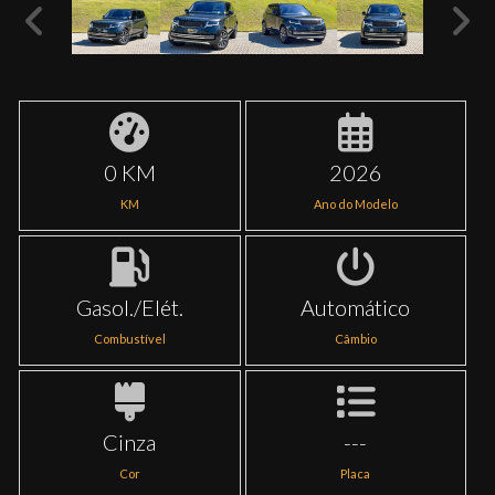
0 KM
2026
KM
Ano do Modelo
Gasol./Elét.
Automático
Combustível
Câmbio
Cinza
---
Cor
Placa