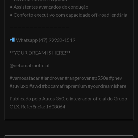
• Assistentes avançados de condução
• Conforto executivo com capacidade off-road lendária
———————————————
Whatsapp (47) 99932-1549
**YOUR DREAM IS HERE!**
@netomafraoficial
#vamosatacar #landrover #rangerover #p550e #phev
#suvluxo #awd #bocamafrapremium #yourdreamishere
Publicado pelo Autos 360, o integrador oficial do Grupo
OLX. Referência: 1608064