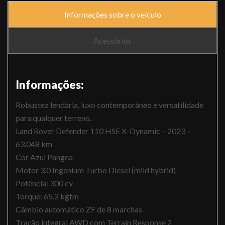
Informações sobre o veículo
Acessórios
Informações:
Robustez lendária, luxo contemporâneo e versatilidade
para qualquer terreno.
Land Rover Defender 110 HSE X-Dynamic – 2023 –
63.048 km
Cor Azul Pangea
Motor 3.0 Ingenium Turbo Diesel (mild hybrid)
Potência: 300 cv
Torque: 65,2 kgfm
Câmbio automático ZF de 8 marchas
Tração integral AWD com Terrain Response 2