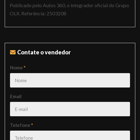
Publicado pelo Autos 360, o integrador oficial do Grupo
OLX. Referência: 2503208
Contate o vendedor
Nome
*
Email
Telefone
*