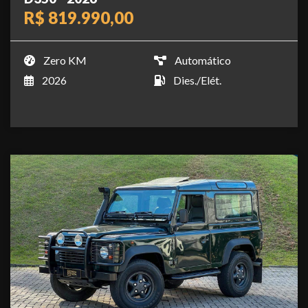
R$ 819.990,00
Zero KM
Automático
2026
Dies./Elét.