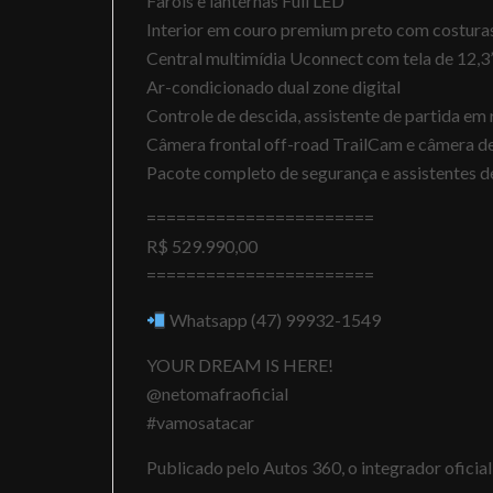
Faróis e lanternas Full LED
Interior em couro premium preto com costura
Central multimídia Uconnect com tela de 12,3
Ar-condicionado dual zone digital
Controle de descida, assistente de partida e
Câmera frontal off-road TrailCam e câmera de
Pacote completo de segurança e assistentes 
=======================
R$ 529.990,00
=======================
Whatsapp (47) 99932-1549
YOUR DREAM IS HERE!
@netomafraoficial
#vamosatacar
Publicado pelo Autos 360, o integrador ofici