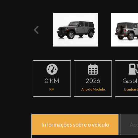
0 KM
2026
Gasol
KM
Ano do Modelo
Combust
Informações sobre o veículo
Ace