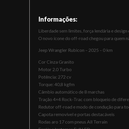
Informações:
Liberdade sem limites, força lendária e design
O novo ícone do off-road chegou para quem n
Jeep Wrangler Rubicon – 2025 – 0 km
Cor Cinza Granito
Motor 2.0 Turbo
Potência: 272 cv
Torque: 40,8 kgfm
Câmbio automático de 8 marchas
Tração 4×4 Rock-Trac com bloqueio de difere
Redutor off-road e modo de condução para to
Capota removível e portas destacáveis
Rodas aro 17 com pneus All Terrain