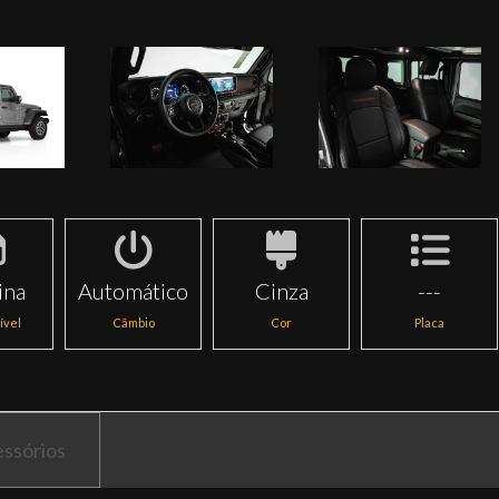
ina
Automático
Cinza
---
ível
Câmbio
Cor
Placa
ssórios