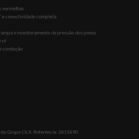
s vermelhas
” e conectividade completa
m rampa e monitoramento de pressão dos pneus
 ré
de condução
al do Grupo OLX. Referência: 2615690