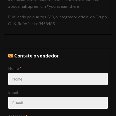
#bocamafrapremium #yourdreamishere
Publicado pelo Autos 360, o integrador oficial do Grupo
OLX. Referência: 3458485
Contate o vendedor
Nome
*
Email
Telefone
*