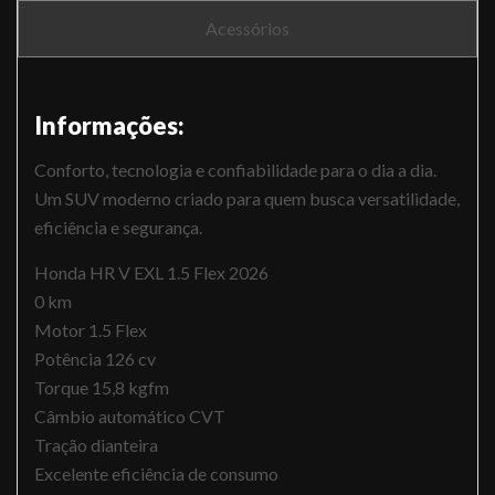
Acessórios
Informações:
Conforto, tecnologia e confiabilidade para o dia a dia.
Um SUV moderno criado para quem busca versatilidade,
eficiência e segurança.
Honda HR V EXL 1.5 Flex 2026
0 km
Motor 1.5 Flex
Potência 126 cv
Torque 15,8 kgfm
Câmbio automático CVT
Tração dianteira
Excelente eficiência de consumo