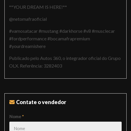
**YOUR DREAM IS HERE!**
@netomafraoficial
#vamosatacar #mustang #darkhorse #v8 #musclecar
#fordperformance #bocamafrapremium
#yourdreamishere
Publicado pelo Autos 360, o integrador oficial do Grupo
OLX. Referência: 3282403
Contate o vendedor
Nome
*