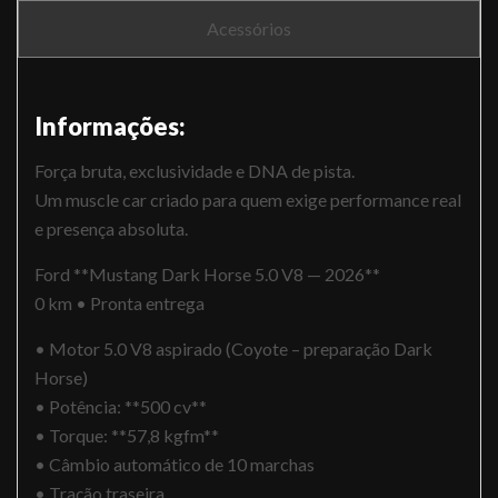
Acessórios
Informações:
Força bruta, exclusividade e DNA de pista.
Um muscle car criado para quem exige performance real
e presença absoluta.
Ford **Mustang Dark Horse 5.0 V8 — 2026**
0 km • Pronta entrega
• Motor 5.0 V8 aspirado (Coyote – preparação Dark
Horse)
• Potência: **500 cv**
• Torque: **57,8 kgfm**
• Câmbio automático de 10 marchas
• Tração traseira