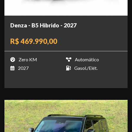
Denza - B5 Hibrido - 2027
R$ 469.990,00
Zero KM
Automático
2027
Gasol./Elét.