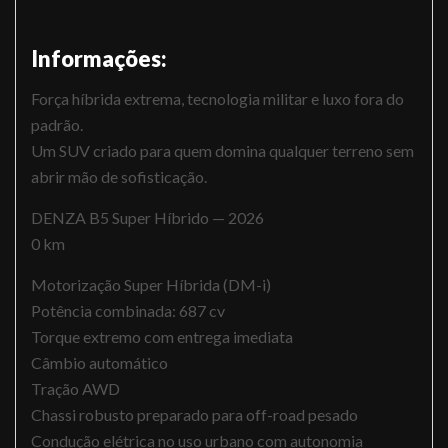
Informações:
Força híbrida extrema, tecnologia militar e luxo fora do
padrão.
Um SUV criado para quem domina qualquer terreno sem
abrir mão de sofisticação.
DENZA B5 Super Híbrido — 2026
0 km
Motorização Super Híbrida (DM-i)
Potência combinada: 687 cv
Torque extremo com entrega imediata
Câmbio automático
Tração AWD
Chassi robusto preparado para off-road pesado
Condução elétrica no uso urbano com autonomia