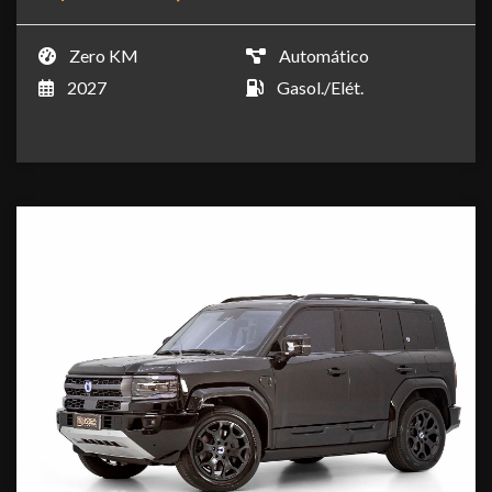
Zero KM
Automático
2027
Gasol./Elét.