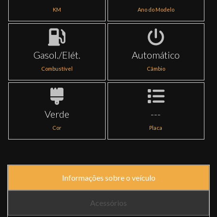
KM
Ano do Modelo
Gasol./Elét.
Automático
Combustível
Câmbio
Verde
---
Cor
Placa
Informações sobre o veículo
Acessórios