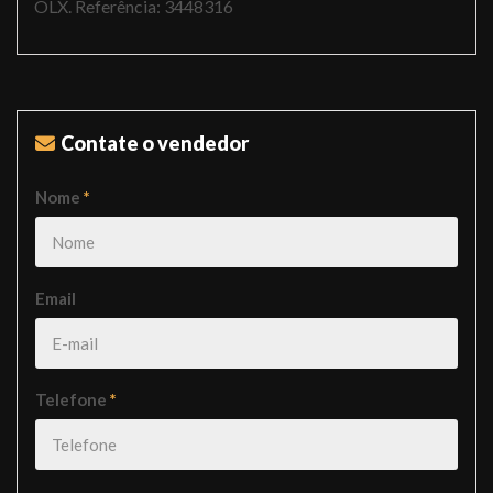
OLX. Referência: 3448316
Contate o vendedor
Nome
*
Email
Telefone
*