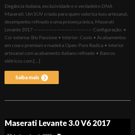
Elegância italiana, exclusividade e o verdadeiro DNA
Maserati. Um SUV criado para quem valoriza luxo artesanal,
desempenho refinado e uma presença única. Maserati
Levante 2017 ——————————————— Configuração: •
Cor externa: Blu Passione • Interior: Cuoio • Acabamentos
em couro premium e madeira Open-Pore Radica • Interior
artesanal com acabamento italiano refinado • Bancos
elétricos com […]
Saiba mais
Maserati Levante 3.0 V6 2017