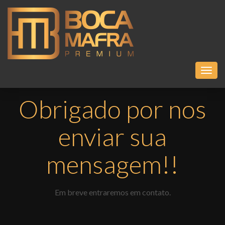
Toggl
Obrigado por nos
enviar sua
mensagem!!
Em breve entraremos em contato.