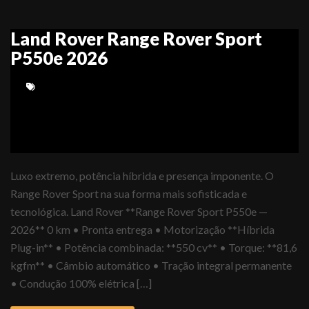
Land Rover Range Rover Sport
P550e 2026
Luxo extremo, potência híbrida e presença imponente. O
Range Rover Sport na sua forma mais sofisticada e
tecnológica. Land Rover **Range Rover Sport P550e —
2026** 0 km • Pronta entrega • Motorização **Híbrida
Plug-in** • Potência combinada: **550 cv** • Torque: **81,6
kgfm** • Câmbio automático • Tração integral permanente
• Condução 100% elétrica […]