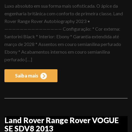
Luxo absoluto em sua forma mais sofisticada. O ápice da
engenharia britânica com conforto de primeira classe. Land
Rover Range Rover Autobiography 2023 •
——————————————— Configuração: * Cor externa:
Santorini Black * Interior: Ebony * Garantia extendida até
março de 2028 * Assentos em couro semianilina perfurado
Ebony * Acabamentos internos em couro semianilina
perfurado […]
Saiba mais
Land Rover Range Rover VOGUE
SE SDV8 2013