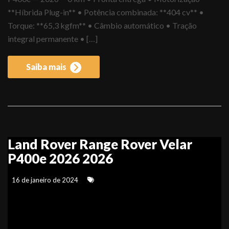
**Híbrida Plug-in** • Potência combinada: **404 cv** •
Torque: **65,3 kgfm** • Câmbio automático • Tração
integral permanente • […]
Saiba mais
Land Rover Range Rover Velar
P400e 2026 2026
16 de janeiro de 2024