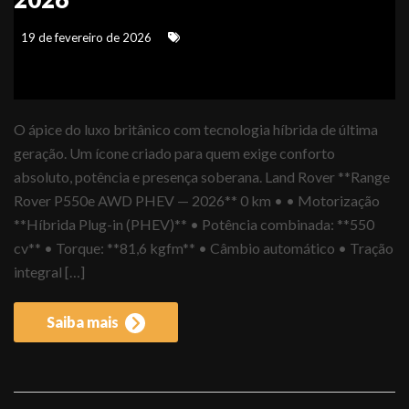
19 de fevereiro de 2026
O ápice do luxo britânico com tecnologia híbrida de última
geração. Um ícone criado para quem exige conforto
absoluto, potência e presença soberana. Land Rover **Range
Rover P550e AWD PHEV — 2026** 0 km • • Motorização
**Híbrida Plug-in (PHEV)** • Potência combinada: **550
cv** • Torque: **81,6 kgfm** • Câmbio automático • Tração
integral […]
Saiba mais