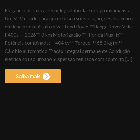
Elegância britânica, tecnologia híbrida e design minimalista.
Um SUV criado para quem busca sofisticação, desempenho e
eficiência no mais alto nível. Land Rover **Range Rover Velar
P400e — 2026** 0 km Motorização **Híbrida Plug-in**
Potência combinada: **404 cv** Torque: **65,3 kgfm**
Câmbio automático Tração integral permanente Condução
elétrica no uso urbano Suspensão refinada com conforto […]
Saiba mais