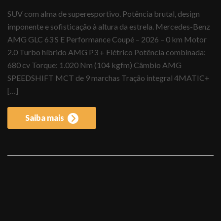
SUV com alma de superesportivo. Potência brutal, design
imponente e sofisticação à altura da estrela. Mercedes-Benz
AMG GLC 63 S E Performance Coupé – 2026 – 0 km Motor
2.0 Turbo híbrido AMG P3 + Elétrico Potência combinada:
680 cv Torque: 1.020 Nm (104 kgfm) Câmbio AMG
SPEEDSHIFT MCT de 9 marchas Tração integral 4MATIC+
[…]
Saiba mais